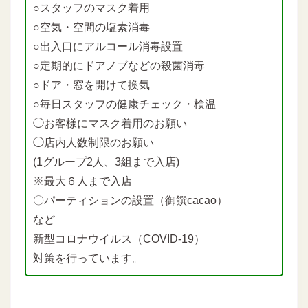
○スタッフのマスク着用
○空気・空間の塩素消毒
○出入口にアルコール消毒設置
○定期的にドアノブなどの殺菌消毒
○ドア・窓を開けて換気
○毎日スタッフの健康チェック・検温
◯お客様にマスク着用のお願い
◯店内人数制限のお願い
(1グループ2人、3組まで入店)
※最大６人まで入店
〇パーティションの設置（御饌cacao）
など
新型コロナウイルス（COVID-19）
対策を行っています。