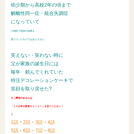
幼少期から高校2年の頃まで
解離性同一症・統合失調症
になっていて
※病院で医師の診断を
受けていたわけではありません。
笑えない・笑わない時に
父が家族の誕生日には
毎年
頼んでくれていた
特注デコレーションケーキで
笑顔を取り戻せた?
※ご興味のある人は
「ミケ少年の変異ストーリー」を見てください！
↓
1話
・
2話
・
3話
・
4話
5話
・
6話
・
7話
・
8話