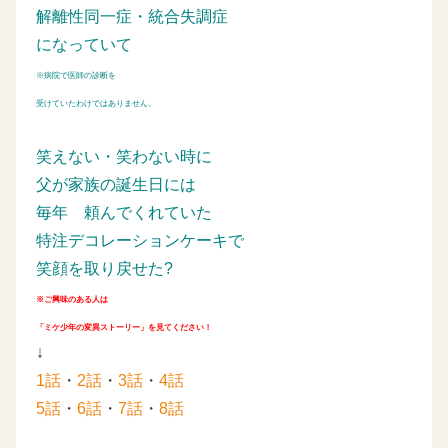
解離性同一症・統合失調症
になっていて
※病院で医師の診断を
受けていたわけではありません。
笑えない・笑わない時に
父が家族の誕生日には
毎年
頼んでくれていた
特注デコレーションケーキで
笑顔を取り戻せた?
※ご興味のある人は
「ミケ少年の変異ストーリー」を見てください！
↓
1話
・
2話
・
3話
・
4話
5話
・
6話
・
7話
・
8話