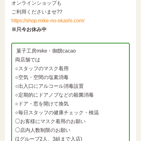
オンラインショップも
ご利用くださいませ??
https://shop.mike-no-okashi.com/
※只今お休み中
菓子工房mike・御饌cacao
両店舗では
○スタッフのマスク着用
○空気・空間の塩素消毒
○出入口にアルコール消毒設置
○定期的にドアノブなどの殺菌消毒
○ドア・窓を開けて換気
○毎日スタッフの健康チェック・検温
◯お客様にマスク着用のお願い
◯店内人数制限のお願い
(1グループ2人、3組まで入店)