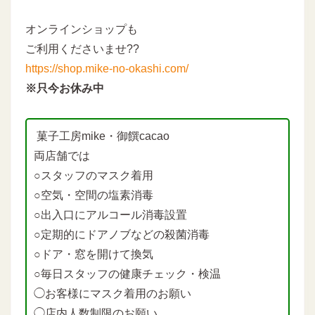
オンラインショップも
ご利用くださいませ??
https://shop.mike-no-okashi.com/
※只今お休み中
菓子工房mike・御饌cacao
両店舗では
○スタッフのマスク着用
○空気・空間の塩素消毒
○出入口にアルコール消毒設置
○定期的にドアノブなどの殺菌消毒
○ドア・窓を開けて換気
○毎日スタッフの健康チェック・検温
◯お客様にマスク着用のお願い
◯店内人数制限のお願い