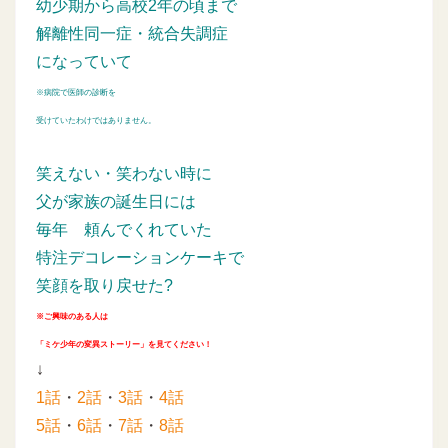
幼少期から高校2年の頃まで
解離性同一症・統合失調症
になっていて
※病院で医師の診断を
受けていたわけではありません。
笑えない・笑わない時に
父が家族の誕生日には
毎年
頼んでくれていた
特注デコレーションケーキで
笑顔を取り戻せた?
※ご興味のある人は
「ミケ少年の変異ストーリー」を見てください！
↓
1話
・
2話
・
3話
・
4話
5話
・
6話
・
7話
・
8話