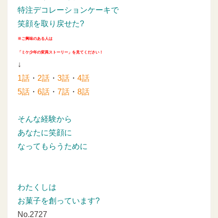
特注デコレーションケーキで
笑顔を取り戻せた?
※ご興味のある人は
「ミケ少年の変異ストーリー」を見てください！
↓
1話
・
2話
・
3話
・
4話
5話
・
6話
・
7話
・
8話
そんな経験から
あなたに笑顔に
なってもらうために
わたくしは
お菓子を創っています?
No.2727