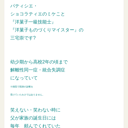
パティシエ・
ショコラティエのミケこと
『洋菓子一級技能士』
『洋菓子ものづくりマイスター』の
三宅崇です?
幼少期から高校2年の頃まで
解離性同一症・統合失調症
になっていて
※病院で医師の診断を
受けていたわけではありません。
笑えない・笑わない時に
父が家族の誕生日には
毎年
頼んでくれていた