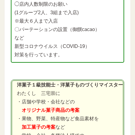
◯店内人数制限のお願い
(1グループ2人、3組まで入店)
※最大６人まで入店
〇パーテーションの設置（御饌cacao）
など
新型コロナウイルス（COVID-19）
対策を行っています。
洋菓子１級技能士・洋菓子ものづくりマイスター
わたくし 三宅崇に
・店舗や学校・会社などの
オリジナル菓子商品の考案
・果物、野菜、特産物など食品素材を
加工菓子の考案
など