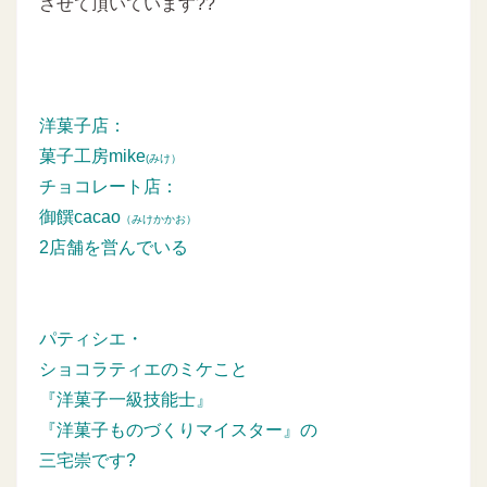
させて頂いています??
洋菓子店：
菓子工房mike
(みけ）
チョコレート店：
御饌cacao
（みけかかお）
2店舗を営んでいる
パティシエ・
ショコラティエのミケこと
『洋菓子一級技能士』
『洋菓子ものづくりマイスター』の
三宅崇です?