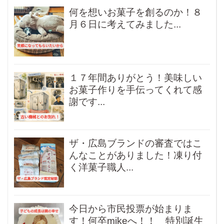
何を想いお菓子を創るのか！８
月６日に考えてみました...
１７年間ありがとう！美味しい
お菓子作りを手伝ってくれて感
謝です...
ザ・広島ブランドの審査ではこ
んなことがありました！凍り付
く洋菓子職人...
今日から市民投票が始まりま
す！何卒mikeへ！！ 特別誕生