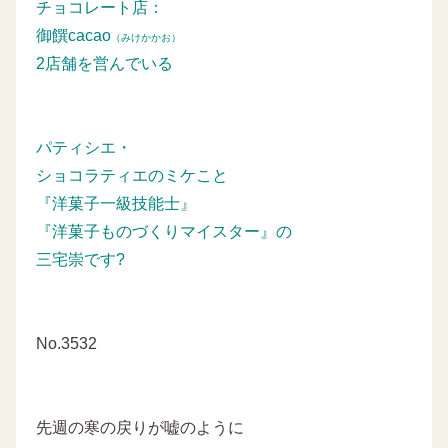
チョコレート店：
御饌cacao
（みけかかお）
2店舗を営んでいる
パティシエ・
ショコラティエのミケこと
『洋菓子一級技能士』
『洋菓子ものづくりマイスター』の
三宅崇です?
No.3532
先週の寒の戻りが嘘のように