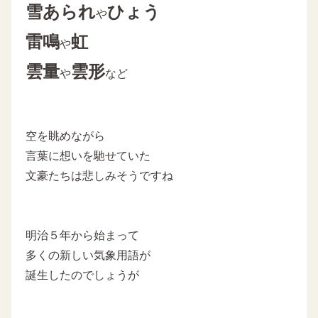
雪あられ
ひょう
や
雷鳴
虹
や
雲量
雲形
や
など
空を眺めながら
言葉に想いを馳せていた
文豪たちは悲しみそうですね
明治５年から始まって
多くの新しい気象用語が
誕生したのでしょうが