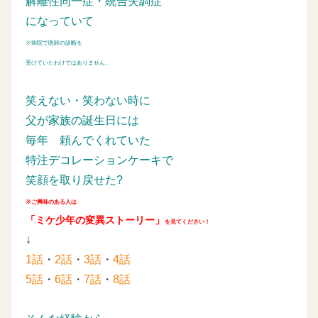
解離性同一症・統合失調症
になっていて
※病院で医師の診断を
受けていたわけではありません。
笑えない・笑わない時に
父が家族の誕生日には
毎年
頼んでくれていた
特注デコレーションケーキで
笑顔を取り戻せた?
※ご興味のある人は
「ミケ少年の変異ストーリー」
を見てください！
↓
1話
・
2話
・
3話
・
4話
5話
・
6話
・
7話
・
8話