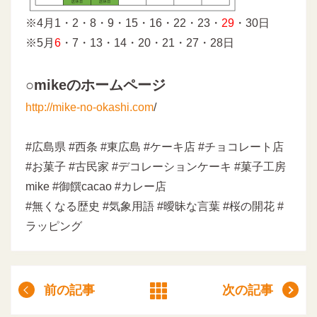
※4月1・2・8・9・15・16・22・23・
29
・30日
※5月
6
・7・13・14・20・21・27・28日
○mikeのホームページ
http://mike-no-okashi.com
/
#広島県 #西条 #東広島 #ケーキ店 #チョコレート店
#お菓子 #古民家 #デコレーションケーキ #菓子工房
mike #御饌cacao #カレー店
#無くなる歴史 #気象用語 #曖昧な言葉 #桜の開花 #
ラッピング
前の記事
次の記事