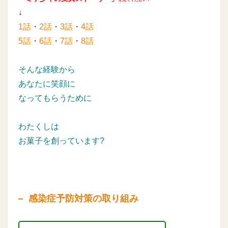
↓
1話
・
2話
・
3話
・
4話
5話
・
6話
・
7話
・
8話
そんな経験から
あなたに笑顔に
なってもらうために
わたくしは
お菓子を創っています?
感染症予防対策の取り組み