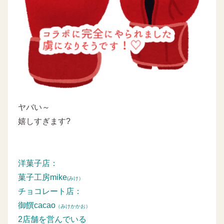
ヤバい～
嬉しすぎます?
洋菓子店：
菓子工房mike
(みけ）
チョコレート店：
御饌cacao
（みけかかお）
2店舗を営んでいる