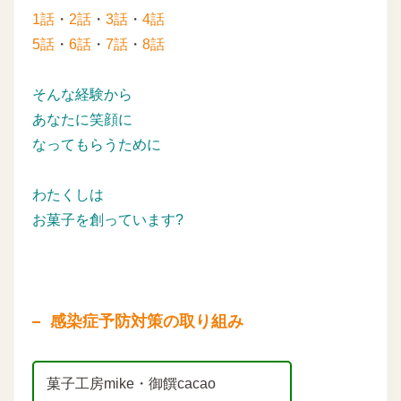
1話
・
2話
・
3話
・
4話
5話
・
6話
・
7話
・
8話
そんな経験から
あなたに笑顔に
なってもらうために
わたくしは
お菓子を創っています?
感染症予防対策の取り組み
菓子工房mike・御饌cacao