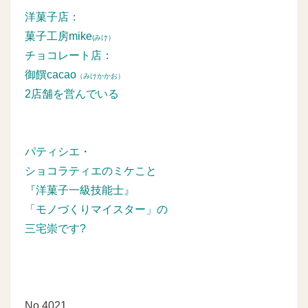
洋菓子店：
菓子工房mike
(みけ）
チョコレート店：
御饌cacao
（みけかかお）
2店舗を営んでいる
パティシエ・
ショコラティエのミケこと
『洋菓子一級技能士』
「モノづくりマイスター」の
三宅崇です?
No.4021