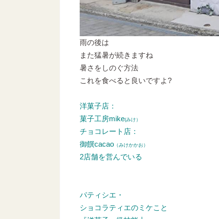
雨の後は
また猛暑が続きますね
暑さをしのぐ方法
これを食べると良いですよ?
洋菓子店：
菓子工房mike
(みけ）
チョコレート店：
御饌cacao
（みけかかお）
2店舗を営んでいる
パティシエ・
ショコラティエのミケこと