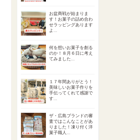
お盆商戦が始まりま
す！お菓子の詰め合わ
せラッピングあります
よ...
何を想いお菓子を創る
のか！８月６日に考え
てみました...
１７年間ありがとう！
美味しいお菓子作りを
手伝ってくれて感謝で
す...
ザ・広島ブランドの審
査ではこんなことがあ
りました！凍り付く洋
菓子職人...