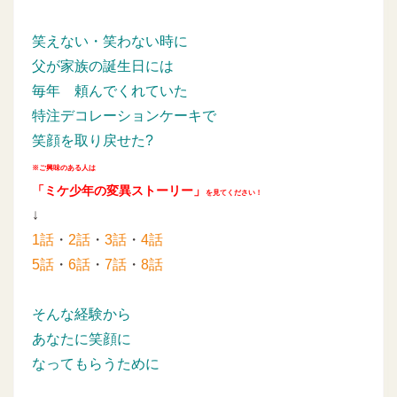
笑えない・笑わない時に
父が家族の誕生日には
毎年
頼んでくれていた
特注デコレーションケーキで
笑顔を取り戻せた?
※ご興味のある人は
「ミケ少年の変異ストーリー」
を見てください！
↓
1話
・
2話
・
3話
・
4話
5話
・
6話
・
7話
・
8話
そんな経験から
あなたに笑顔に
なってもらうために