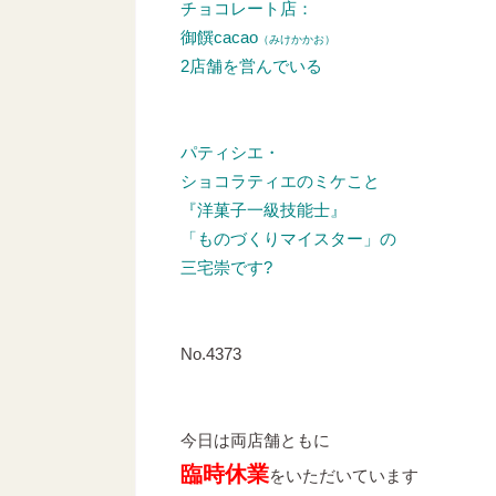
チョコレート店：
御饌cacao
（みけかかお）
2店舗を営んでいる
パティシエ・
ショコラティエのミケこと
『洋菓子一級技能士』
「ものづくりマイスター」の
三宅崇です?
No.4373
今日は両店舗ともに
臨時休業
をいただいています