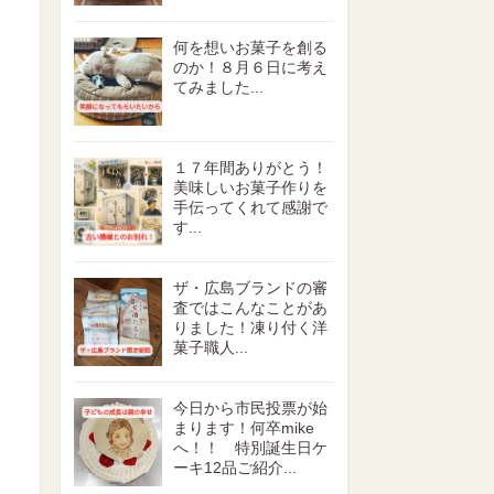
何を想いお菓子を創る
のか！８月６日に考え
てみました...
１７年間ありがとう！
美味しいお菓子作りを
手伝ってくれて感謝で
す...
ザ・広島ブランドの審
査ではこんなことがあ
りました！凍り付く洋
菓子職人...
今日から市民投票が始
まります！何卒mike
へ！！ 特別誕生日ケ
ーキ12品ご紹介...