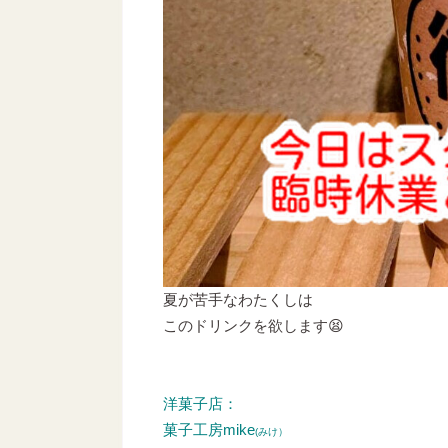
夏が苦手なわたくしは
このドリンクを欲します😫
洋菓子店：
菓子工房mike
(みけ）