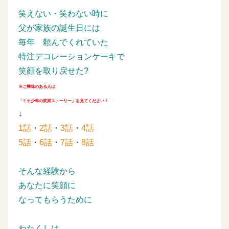
笑えない・笑わない時に
父が家族の誕生日には
毎年
頼んでくれていた
特注デコレーションケーキで
笑顔を取り戻せた?
※ご興味のある人は
「ミケ少年の変異ストーリー」を見てください！
↓
1話
・
2話
・
3話
・
4話
5話
・
6話
・
7話
・
8話
そんな経験から
あなたに笑顔に
なってもらうために
わたくしは