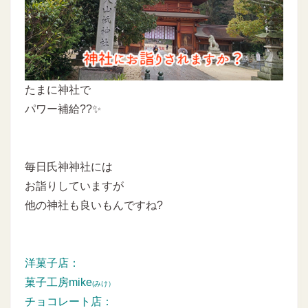
たまに神社で
パワー補給??✨
毎日氏神神社には
お詣りしていますが
他の神社も良いもんですね?
洋菓子店：
菓子工房mike
(みけ）
チョコレート店：