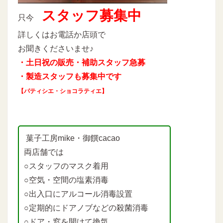
スタッフ募集中
只今
詳しくはお電話か店頭で
お聞きくださいませ♪
・土日祝の販売・補助スタッフ急募
・製造スタッフも募集中です
【パティシエ・ショコラティエ】
菓子工房mike・御饌cacao
両店舗では
○スタッフのマスク着用
○空気・空間の塩素消毒
○出入口にアルコール消毒設置
○定期的にドアノブなどの殺菌消毒
○ドア・窓を開けて換気