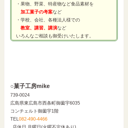
・果物、野菜、特産物など食品素材を
加工菓子の考案
など
・学校、会社、各種法人様での
教室、講習、講演
など
いろんなご相談も御受けいたします。
○菓子工房mike
739-0024
広島県東広島市西条町御薗宇6035
コンチェルト御薗宇1階
TEL
082-490-4466
店休日 月曜日(火曜不定休あり)