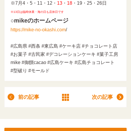
※7月4・5・11・12・
13
・
18
・19・25・26日
※13日は臨時休業・海の日も店休日です
○mikeのホームページ
https://mike-no-okashi.com
/
#広島県 #西条 #東広島 #ケーキ店 #チョコレート店
#お菓子 #古民家 #デコレーションケーキ #菓子工房
mike #御饌cacao #広島ケーキ #広島チョコレート
#型破り #モールド
前の記事
次の記事