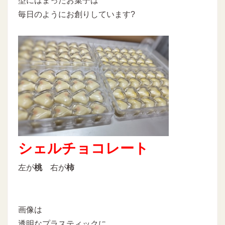
型にはまったお菓子は
毎日のようにお創りしています?
シェルチョコレート
左が
桃
右が
柿
画像は
透明なプラスティックに