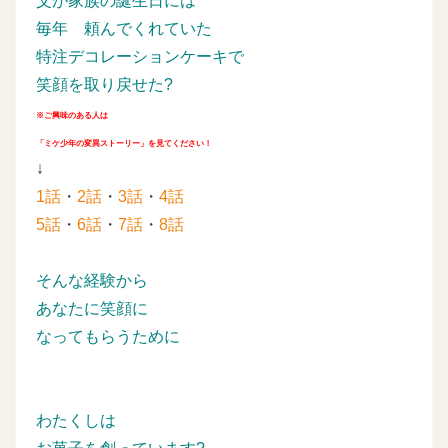
父が家族の誕生日には
毎年
頼んでくれていた
特注デコレーションケーキで
笑顔を取り戻せた?
※ご興味のある人は
「ミケ少年の変異ストーリー」を見てください！
↓
1話
・
2話
・
3話
・
4話
5話
・
6話
・
7話
・
8話
そんな経験から
あなたに笑顔に
なってもらうために
わたくしは