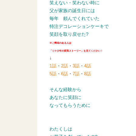
笑えない・笑わない時に
父が家族の誕生日には
毎年
頼んでくれていた
特注デコレーションケーキで
笑顔を取り戻せた?
※ご興味のある人は
「ミケ少年の変異ストーリー」を見てください！
↓
1話
・
2話
・
3話
・
4話
5話
・
6話
・
7話
・
8話
そんな経験から
あなたに笑顔に
なってもらうために
わたくしは