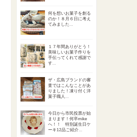
何を想いお菓子を創る
のか！８月６日に考え
てみました...
１７年間ありがとう！
美味しいお菓子作りを
手伝ってくれて感謝で
す...
ザ・広島ブランドの審
査ではこんなことがあ
りました！凍り付く洋
菓子職人...
今日から市民投票が始
まります！何卒mike
へ！！ 特別誕生日ケ
ーキ12品ご紹介...