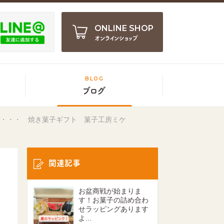
ONLINE SHOP
オンラインショップ
BLOG
ブログ
は・・・ 焼き菓子ギフト 菓子工房ミケ
関連記事
お盆商戦が始まりま
す！お菓子の詰め合わ
せラッピングあります
よ...