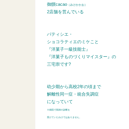
御饌cacao
（みけかかお）
2店舗を営んでいる
パティシエ・
ショコラティエのミケこと
『洋菓子一級技能士』
『洋菓子ものづくりマイスター』の
三宅崇です?
幼少期から高校2年の頃まで
解離性同一症・統合失調症
になっていて
※病院で医師の診断を
受けていたわけではありません。