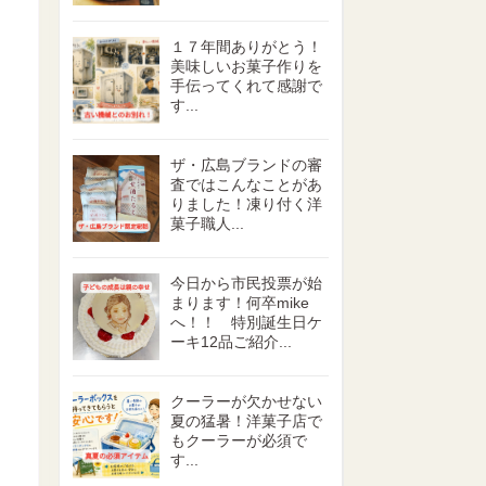
１７年間ありがとう！
美味しいお菓子作りを
手伝ってくれて感謝で
す...
ザ・広島ブランドの審
査ではこんなことがあ
りました！凍り付く洋
菓子職人...
今日から市民投票が始
まります！何卒mike
へ！！ 特別誕生日ケ
ーキ12品ご紹介...
クーラーが欠かせない
夏の猛暑！洋菓子店で
もクーラーが必須で
す...