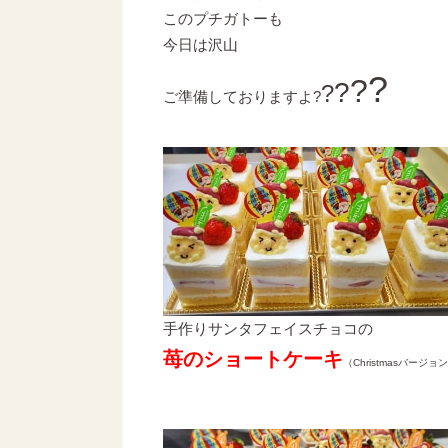
このプチガトーも
今日は沢山
?
?
?
?
ご準備しておりますよ?
手作りサンタフェイスチョコの
苺のショートケーキ
（Christmasバージョ