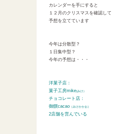
カレンダーを手にすると
１２月のクリスマスを確認して
予想を立てています
今年は分散型？
１日集中型？
今年の予想は・・・
洋菓子店：
菓子工房mike
(みけ）
チョコレート店：
御饌cacao
（みけかかお）
2店舗を営んでいる