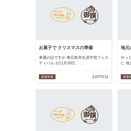
お菓子で クリスマスの準備
地元
来週の話ですが 東広島市生涯学習フェス
やっ
ティバル が11月18日、…
に 
2017.11.12
新着情報
新着