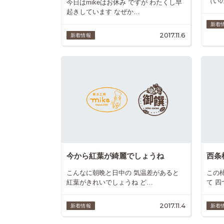
（い
今日はmikeはお休み ですが わたくし早
起きしています なぜか…
新着
2017.11.6
新着情報
今から紅葉が綺麗でしょうね
西条
こんなに朝晩と日中の 気温差があると
この
紅葉がきれいでしょうね ど…
て 
2017.11.4
新着情報
新着