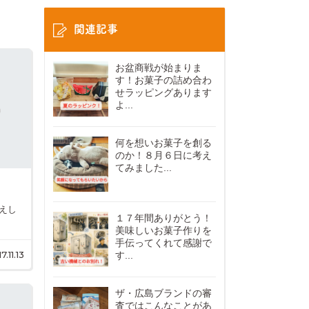
関連記事
お盆商戦が始まりま
す！お菓子の詰め合わ
せラッピングあります
よ...
何を想いお菓子を創る
のか！８月６日に考え
てみました...
伝えし
１７年間ありがとう！
美味しいお菓子作りを
手伝ってくれて感謝で
7.11.13
す...
ザ・広島ブランドの審
査ではこんなことがあ