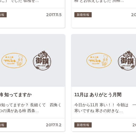
のこ） でした 収穫を…
柿 とお伝えしました 渋柿…
2017.11.5
20
情報
新着情報
柿 知ってますか
11月は ありがとう月間
柿知ってますか？ 長細くて 四角く
今日から11月 寒い！！ 今朝は 
四つの溝がある柿 西条…
寒いですね 寒さの好きな…
2017.11.2
20
情報
新着情報