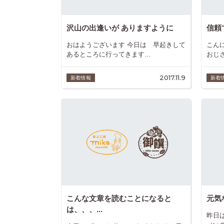
沢山の出逢いが ありますように
信頼
おはようございます 今日は 早起きして
こん
あるところに行ってきます…
おじ
2017.11.9
新着情報
新着
こんな文章を読むことになると
元気
は、、、...
昨日