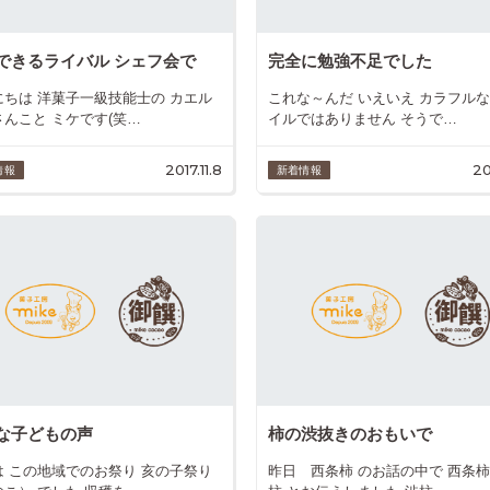
できるライバル シェフ会で
完全に勉強不足でした
にちは 洋菓子一級技能士の カエル
これな～んだ いえいえ カラフル
さんこと ミケです(笑…
イルではありません そうで…
2017.11.8
20
情報
新着情報
な子どもの声
柿の渋抜きのおもいで
は この地域でのお祭り 亥の子祭り
昨日 西条柿 のお話の中で 西条