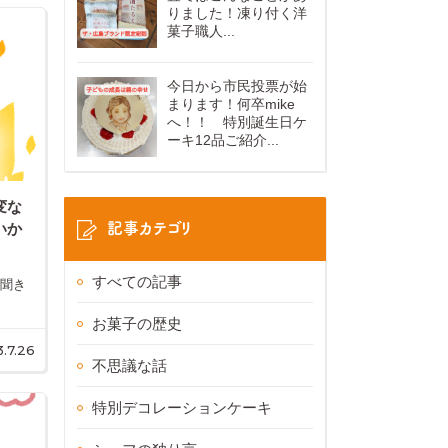
りました！凍り付く洋
菓子職人...
今日から市民投票が始
まります！何卒mike
へ！！ 特別誕生日ケ
ーキ12品ご紹介...
変な
記事カテゴリ
いか
すべての記事
 聞き
お菓子の歴史
.7.26
不思議な話
特別デコレーションケーキ