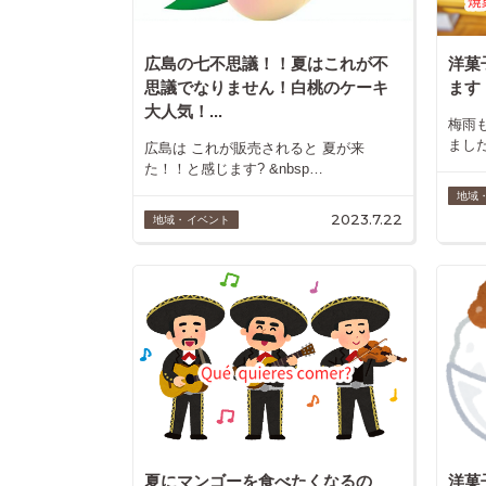
広島の七不思議！！夏はこれが不
洋菓
思議でなりません！白桃のケーキ
ます
大人気！...
梅雨
まし
広島は これが販売されると 夏が来
た！！と感じます? &nbsp…
地域
2023.7.22
地域・イベント
夏にマンゴーを食べたくなるの
洋菓