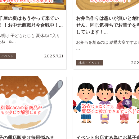
子屋の夏はもうやって来てい
お弁当作りは想いが無いと創
！！お中元商戦只今合戦中！...
せん。同じ気持ちでお菓子を
しています！...
も明け 子どもたちも 夏休みに入り
たね &…
お弁当を創るのは 結構大変です
…
2023.7.21
・イベント
202
地域・イベント
子の露店販売は毎回悩みま
イベント出店する為にお菓子