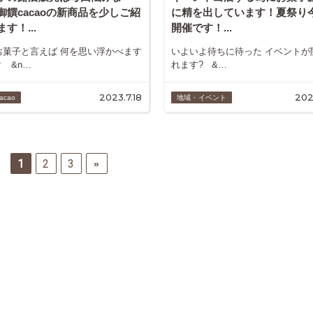
御饌cacaoの新商品を少しご紹
に精を出しています！夏祭り
す！...
開催です！...
お菓子と言えば 何を思い浮かべます
いよいよ待ちに待った イベントが
 &n…
れます? &…
2023.7.18
202
acao
地域・イベント
1
2
3
»