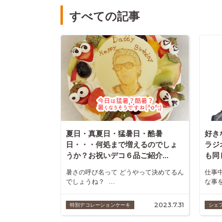
すべての記事
夏日・真夏日・猛暑日・酷暑
好き
日・・・何処まで増えるのでしょ
ラジ
うか？お祝いデコ６品ご紹介...
も同じ
暑さの呼び名って どうやって決めてるん
仕事
でしょうね？ …
な事を
2023.7.31
特別デコレーションケーキ
シェ