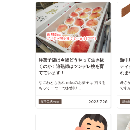
洋菓子店は今後どうやって生き抜
熱中
くのか！追熟師はツンデレ桃を育
ティ
てています！...
れませ
なにわともあれ mikeのお菓子は 拘りを
暑さ
もって 一つ一つお創り…
ですが
2023.7.28
菓子工房mike
新着