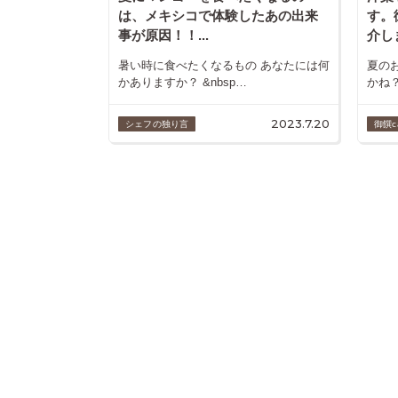
は、メキシコで体験したあの出来
す。
事が原因！！...
介しま
暑い時に食べたくなるもの あなたには何
夏の
かありますか？ &nbsp…
かね？
2023.7.20
シェフの独り言
御饌c