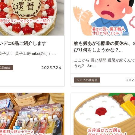
いデコ6品ご紹介します
蚊も煮あがる酷暑の夏休み、
びり何をしようかな？...
店： 菓子工房mike(みけ）…
ここから 長い期間 猛暑が続くん
うね? &n…
2023.7.24
房mike
2023
シェフの独り言