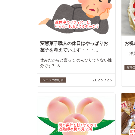
変態菓子職人の休日はやっぱりお
お祝
菓子を考えています・・・...
洋菓子
休みだからと言って のんびりできない性
分です? &…
菓子工
2023.7.25
シェフの独り言