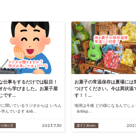
な仕事をするだけでは駄目！
お菓子の常温保存は夏場には
オから学びました。お菓子屋
つけてください。今は異状温
です...
す！！...
中に聞いているラジオからは いろん
地球は今後 どの様になるんでしょ
学んでいます &nb…
&nbsp…
2023.7.30
2023
フの独り言
菓子工房mike