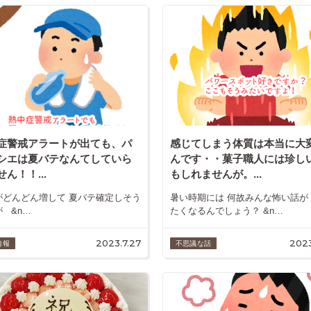
症警戒アラートが出ても、パ
感じてしまう体質は本当に大
シエは夏バテなんてしていら
んです・・菓子職人には珍し
ん！！...
もしれませんが。...
がどんどん増して 夏バテ確定しそう
暑い時期には 何故みんな怖い話が
 &n…
たくなるんでしょう？ &n…
2023.7.27
2023
情報
不思議な話