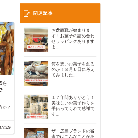
関連記事
お盆商戦が始まりま
す！お菓子の詰め合わ
せラッピングあります
よ...
何を想いお菓子を創る
のか！８月６日に考え
てみました...
気を
で
１７年間ありがとう！
美味しいお菓子作りを
うか？
手伝ってくれて感謝で
す...
.7.29
ザ・広島ブランドの審
査ではこんなことがあ