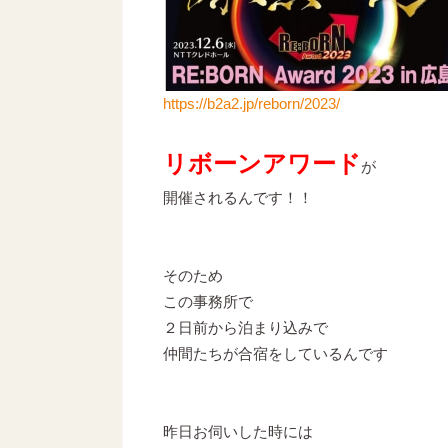
https://b2a2.jp/reborn/2023/
リボーンアワード
が
開催されるんです！！
そのため
この事務所で
２日前から泊まり込みで
仲間たちが合宿をしているんです
昨日お伺いした時には