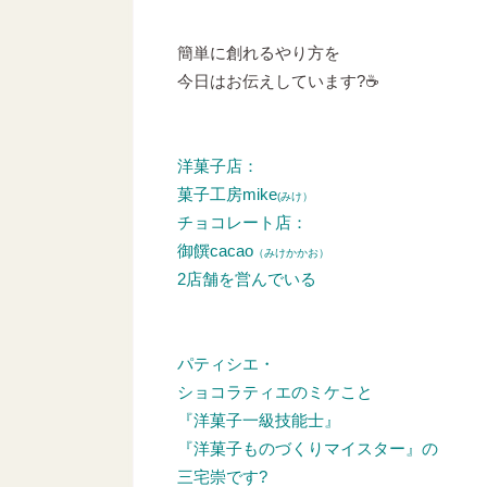
簡単に創れるやり方を
今日はお伝えしています?☕
洋菓子店：
菓子工房mike
(みけ）
チョコレート店：
御饌cacao
（みけかかお）
2店舗を営んでいる
パティシエ・
ショコラティエのミケこと
『洋菓子一級技能士』
『洋菓子ものづくりマイスター』の
三宅崇です?