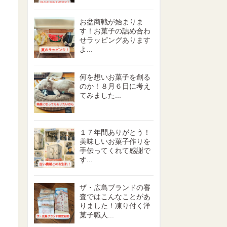
お盆商戦が始まりま
す！お菓子の詰め合わ
せラッピングあります
よ...
何を想いお菓子を創る
のか！８月６日に考え
てみました...
１７年間ありがとう！
美味しいお菓子作りを
手伝ってくれて感謝で
す...
ザ・広島ブランドの審
査ではこんなことがあ
りました！凍り付く洋
菓子職人...