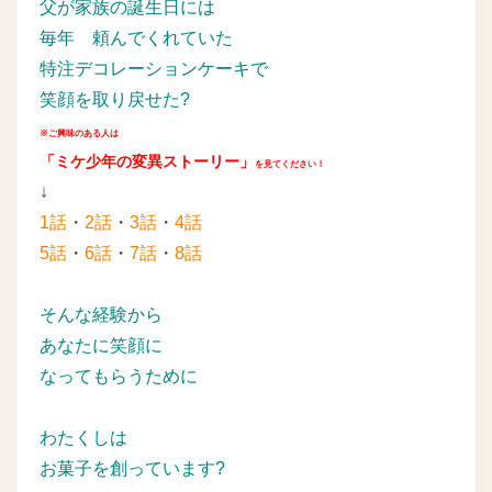
父が家族の誕生日には
毎年
頼んでくれていた
特注デコレーションケーキで
笑顔を取り戻せた?
※ご興味のある人は
「ミケ少年の変異ストーリー」
を見てください！
↓
1話
・
2話
・
3話
・
4話
5話
・
6話
・
7話
・
8話
そんな経験から
あなたに笑顔に
なってもらうために
わたくしは
お菓子を創っています?