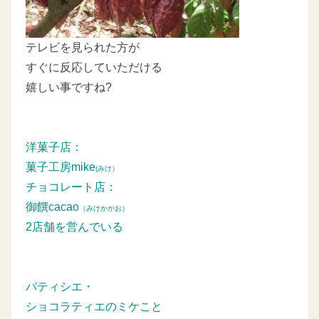
テレビを見られた方が
すぐに反応していただける
嬉しい事ですね?
洋菓子店：
菓子工房mike
(みけ）
チョコレート店：
御饌cacao
（みけかかお）
2店舗を営んでいる
パティシエ・
ショコラティエのミケこと