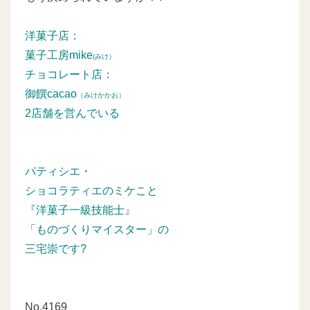
洋菓子店：
菓子工房mike
(みけ）
チョコレート店：
御饌cacao
（みけかかお）
2店舗を営んでいる
パティシエ・
ショコラティエのミケこと
『洋菓子一級技能士』
「ものづくりマイスター」の
三宅崇です?
No.4169