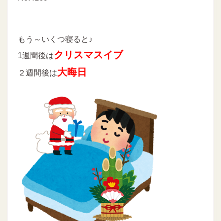
もう～いくつ寝ると♪
クリスマスイブ
1週間後は
大晦日
２週間後は