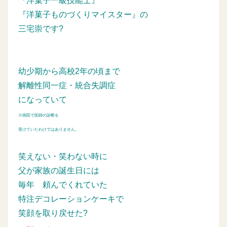
『洋菓子一級技能士』
『洋菓子ものづくりマイスター』の
三宅崇です?
幼少期から高校2年の頃まで
解離性同一症・統合失調症
になっていて
※病院で医師の診断を
受けていたわけではありません。
笑えない・笑わない時に
父が家族の誕生日には
毎年
頼んでくれていた
特注デコレーションケーキで
笑顔を取り戻せた?