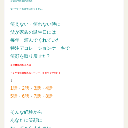
※病院で医師の診断を
受けていたわけではありません。
笑えない・笑わない時に
父が家族の誕生日には
毎年
頼んでくれていた
特注デコレーションケーキで
笑顔を取り戻せた?
※ご興味のある人は
「ミケ少年の変異ストーリー」を見てください！
↓
1話
・
2話
・
3話
・
4話
5話
・
6話
・
7話
・
8話
そんな経験から
あなたに笑顔に