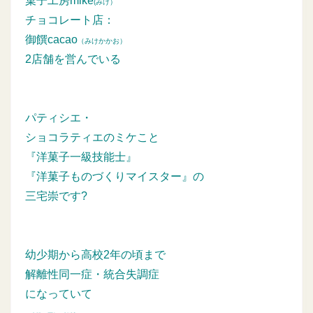
菓子工房mike
(みけ）
チョコレート店：
御饌cacao
（みけかかお）
2店舗を営んでいる
パティシエ・
ショコラティエのミケこと
『洋菓子一級技能士』
『洋菓子ものづくりマイスター』の
三宅崇です?
幼少期から高校2年の頃まで
解離性同一症・統合失調症
になっていて