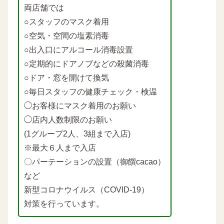
両店舗では
○スタッフのマスク着用
○空気・空間の塩素消毒
○出入口にアルコール消毒設置
○定期的にドアノブなどの殺菌消毒
○ドア・窓を開けて換気
○毎日スタッフの健康チェック・検温
◯お客様にマスク着用のお願い
◯店内人数制限のお願い
(1グループ2人、3組まで入店)
※最大６人まで入店
〇パーテーションの設置（御饌cacao）
など
新型コロナウイルス（COVID-19）
対策を行っています。