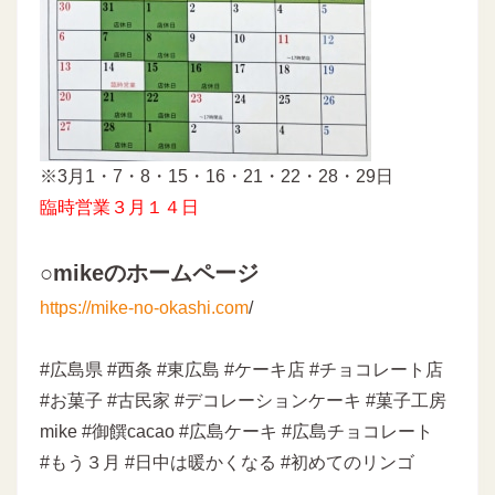
※3月1・7・8・15・16・21・22・28・29日
臨時営業３月１４日
○mikeのホームページ
https://mike-no-okashi.com
/
#広島県 #西条 #東広島 #ケーキ店 #チョコレート店
#お菓子 #古民家 #デコレーションケーキ #菓子工房
mike #御饌cacao #広島ケーキ #広島チョコレート
#もう３月 #日中は暖かくなる #初めてのリンゴ