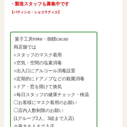
・製造スタッフも募集中です
【パティシエ・ショコラティエ】
菓子工房mike・御饌cacao
両店舗では
○スタッフのマスク着用
○空気・空間の塩素消毒
○出入口にアルコール消毒設置
○定期的にドアノブなどの殺菌消毒
○ドア・窓を開けて換気
○毎日スタッフの健康チェック・検温
◯お客様にマスク着用のお願い
◯店内人数制限のお願い
(1グループ2人、3組まで入店)
※最大６人まで入店