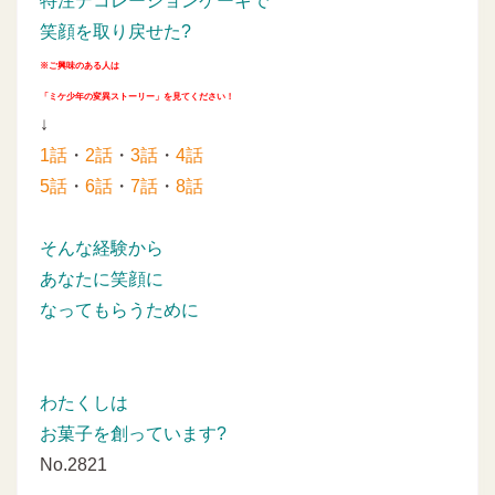
特注デコレーションケーキで
笑顔を取り戻せた?
※ご興味のある人は
「ミケ少年の変異ストーリー」を見てください！
↓
1話
・
2話
・
3話
・
4話
5話
・
6話
・
7話
・
8話
そんな経験から
あなたに笑顔に
なってもらうために
わたくしは
お菓子を創っています?
No.2821