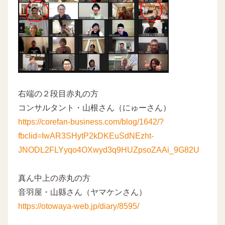
右端の２段目赤丸の方
コンサルタント・山根さん（にゅーさん）
https://corefan-business.com/blog/1642/?
fbclid=IwAR3SHytP2kDKEuSdNEzht-
JNODL2FLYyqo4OXwyd3q9HUZpsoZAAi_9G82U
真ん中上の赤丸の方
音羽屋・山縣さん（ヤマケンさん）
https://otowaya-web.jp/diary/8595/