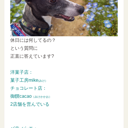
休日には何してるの？
という質問に
正直に答えています?
洋菓子店：
菓子工房mike
(みけ）
チョコレート店：
御饌cacao
（みけかかお）
2店舗を営んでいる