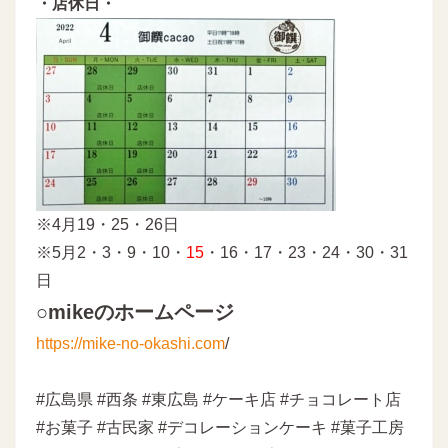
・店休日・
※4月19・25・26日
※5月2・3・9・10・
15
・16・17・23・24・30・31
日
○mikeのホームページ
https://mike-no-okashi.com
/
#広島県 #西条 #東広島 #ケーキ店 #チョコレート店
#お菓子 #古民家 #デコレーションケーキ #菓子工房