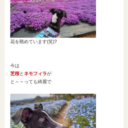
花を眺めています(笑)?
今は
芝桜
と
ネモフィラ
が
と～～っても綺麗で