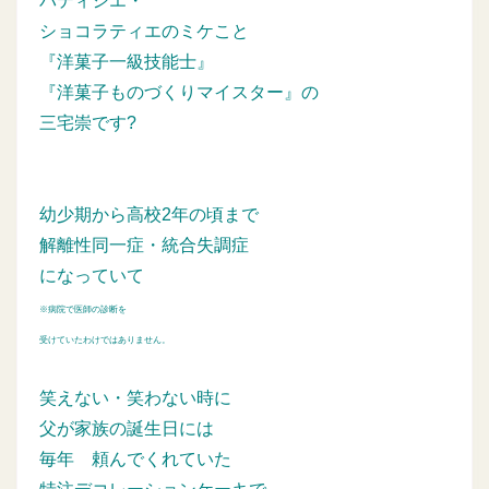
パティシエ・
ショコラティエのミケこと
『洋菓子一級技能士』
『洋菓子ものづくりマイスター』の
三宅崇です?
幼少期から高校2年の頃まで
解離性同一症・統合失調症
になっていて
※病院で医師の診断を
受けていたわけではありません。
笑えない・笑わない時に
父が家族の誕生日には
毎年
頼んでくれていた