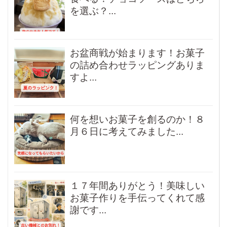
を選ぶ？...
お盆商戦が始まります！お菓子
の詰め合わせラッピングありま
すよ...
何を想いお菓子を創るのか！８
月６日に考えてみました...
１７年間ありがとう！美味しい
お菓子作りを手伝ってくれて感
謝です...