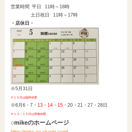
営業時間 平日 11時～18時
土日祝日 11時～17時
・店休日・
※5月31日
※１５日は臨時休業
※6月6・7・
13
・
14
・
15
・20・21・27・28日
※１３～１５日は研修休暇
○mikeのホームページ
https://mike-no-okashi.com
/