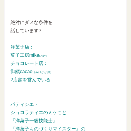
絶対にダメな条件を
話しています?
洋菓子店：
菓子工房mike
(みけ）
チョコレート店：
御饌cacao
（みけかかお）
2店舗を営んでいる
パティシエ・
ショコラティエのミケこと
『洋菓子一級技能士』
『洋菓子ものづくりマイスター』の