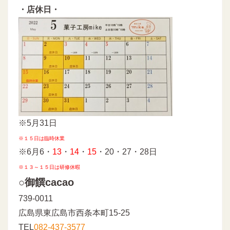
・店休日・
※5月31日
※１５日は臨時休業
※6月6・
13
・
14
・
15
・20・27・28日
※１３～１５日は研修休暇
○御饌cacao
739-0011
広島県東広島市西条本町15-25
TEL
082-437-3577