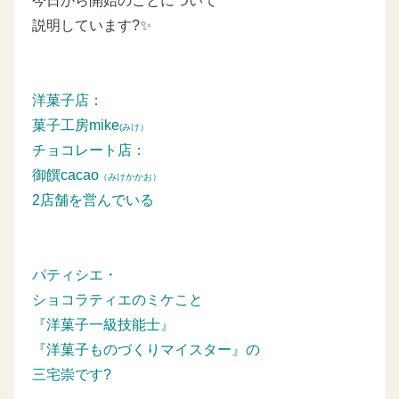
今日から開始のことについて
説明しています?✨
洋菓子店：
菓子工房mike
(みけ）
チョコレート店：
御饌cacao
（みけかかお）
2店舗を営んでいる
パティシエ・
ショコラティエのミケこと
『洋菓子一級技能士』
『洋菓子ものづくりマイスター』の
三宅崇です?