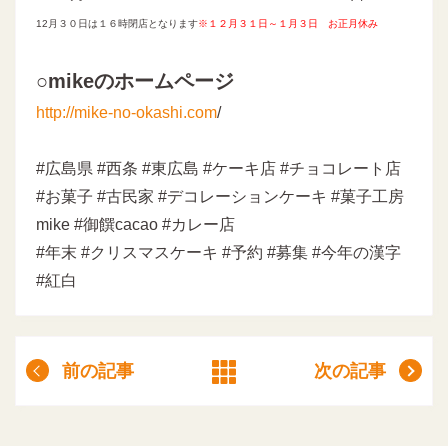
12月３０日は１６時閉店となります
※
１２月３１日～１月３日 お正月休み
○mikeのホームページ
http://mike-no-okashi.com
/
#広島県 #西条 #東広島 #ケーキ店 #チョコレート店
#お菓子 #古民家 #デコレーションケーキ #菓子工房
mike #御饌cacao #カレー店
#年末 #クリスマスケーキ #予約 #募集 #今年の漢字
#紅白
前の記事
次の記事