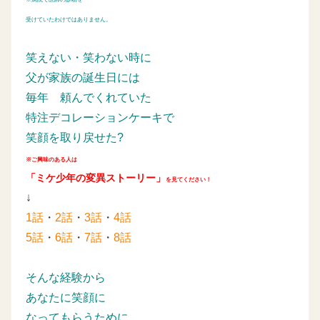
受けていたわけではありません。
笑えない・笑わない時に
父が家族の誕生日には
毎年
頼んでくれていた
特注デコレーションケーキで
笑顔を取り戻せた?
※ご興味のある人は
「ミケ少年の変異ストーリー」
を見てください！
↓
1話
・
2話
・
3話
・
4話
5話
・
6話
・
7話
・
8話
そんな経験から
あなたに笑顔に
なってもらうために