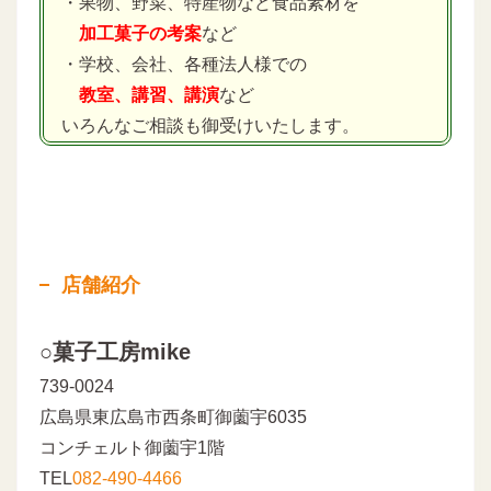
・果物、野菜、特産物など食品素材を
加工菓子の考案
など
・学校、会社、各種法人様での
教室、講習、講演
など
いろんなご相談も御受けいたします。
店舗紹介
○菓子工房mike
739-0024
広島県東広島市西条町御薗宇6035
コンチェルト御薗宇1階
TEL
082-490-4466