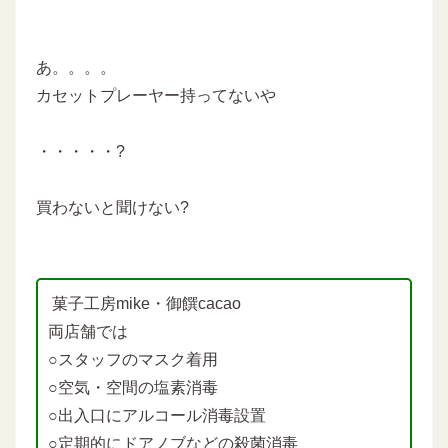
あ。。。。
カセットプレーヤー持ってないや
・・・・・?
買わないと聞けない?
菓子工房mike・御饌cacao
両店舗では
○スタッフのマスク着用
○空気・空間の塩素消毒
○出入口にアルコール消毒設置
○定期的にドアノブなどの殺菌消毒