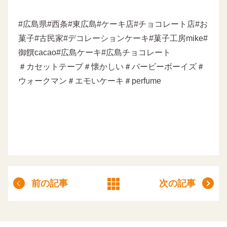
#広島県#西条#東広島#ケーキ店#チョコレート店#お
菓子#古民家#デコレーションケーキ#菓子工房mike#
御饌cacao#広島ケーキ#広島チョコレート
＃カセットテープ＃懐かしい＃バービーボーイズ＃
ウォークマン＃エモいケーキ＃perfume
前の記事
次の記事