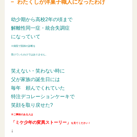
わたくしが洋菓子職人になったわけ
幼少期から高校2年の頃まで
解離性同一症・統合失調症
になっていて
※病院で医師の診断を
受けていたわけではありません。
笑えない・笑わない時に
父が家族の誕生日には
毎年
頼んでくれていた
特注デコレーションケーキで
笑顔を取り戻せた?
※ご興味のある人は
「ミケ少年の変異ストーリー」
を見てください！
↓