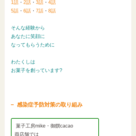
1話
・
2話
・
3話
・
4話
5話
・
6話
・
7話
・
8話
そんな経験から
あなたに笑顔に
なってもらうために
わたくしは
お菓子を創っています?
感染症予防対策の取り組み
菓子工房mike・御饌cacao
両店舗では