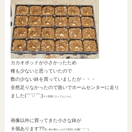
カカオポッドが小さかったため
種も少ないと思っていたので
数の少ない鉢を買っていましたが・・・
全然足りなかったので急いでホームセンターに走り
ました(￣▽￣;)
マジ普通に入ってんじゃん
画像以外に買ってきた小さな鉢が
８個あります??
安い鉢が無かったので意外に出費(￣▽￣;)