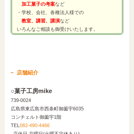
加工菓子の考案
など
・学校、会社、各種法人様での
教室、講習、講演
など
いろんなご相談も御受けいたします。
店舗紹介
○菓子工房mike
739-0024
広島県東広島市西条町御薗宇6035
コンチェルト御薗宇1階
TEL
082-490-4466
店休日 月曜日(火曜不定休あり)