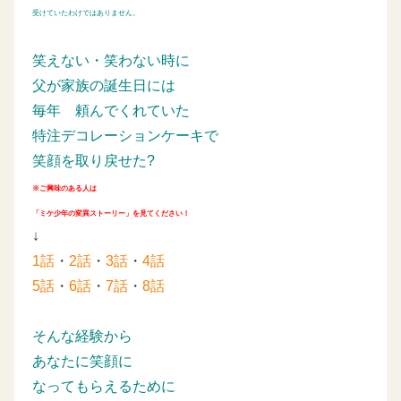
受けていたわけではありません。
笑えない・笑わない時に
父が家族の誕生日には
毎年
頼んでくれていた
特注デコレーションケーキで
笑顔を取り戻せた?
※ご興味のある人は
「ミケ少年の変異ストーリー」を見てください！
↓
1話
・
2話
・
3話
・
4話
5話
・
6話
・
7話
・
8話
そんな経験から
あなたに笑顔に
なってもらえるために