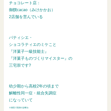
チョコレート店：
御饌cacao（みけかかお）
2店舗を営んでいる
パティシエ・
ショコラティエのミケこと
『洋菓子一級技能士』
『洋菓子ものづくりマイスター』の
三宅崇です?
幼少期から高校2年の頃まで
解離性同一症・統合失調症
になっていて
※病院で医師の診断を