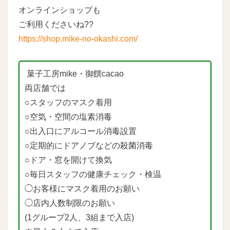
オンラインショップも
ご利用くださいね??
https://shop.mike-no-okashi.com/
菓子工房mike・御饌cacao
両店舗では
○スタッフのマスク着用
○空気・空間の塩素消毒
○出入口にアルコール消毒設置
○定期的にドアノブなどの殺菌消毒
○ドア・窓を開けて換気
○毎日スタッフの健康チェック・検温
◯お客様にマスク着用のお願い
◯店内人数制限のお願い
(1グループ2人、3組まで入店)