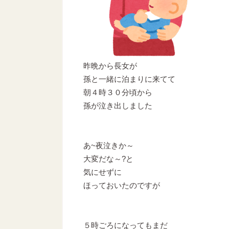
昨晩から長女が
孫と一緒に泊まりに来てて
朝４時３０分頃から
孫が泣き出しました
あ~夜泣きか～
大変だな～?と
気にせずに
ほっておいたのですが
５時ごろになってもまだ