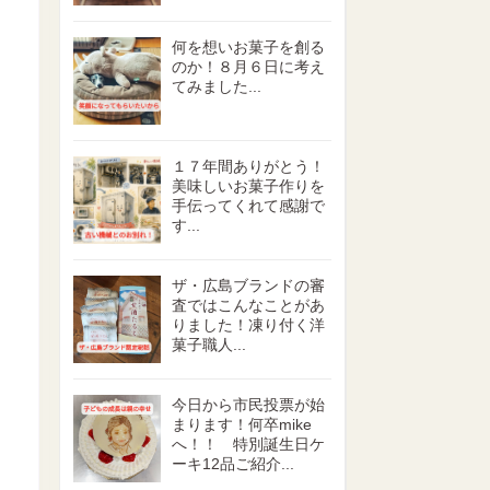
何を想いお菓子を創る
のか！８月６日に考え
てみました...
１７年間ありがとう！
美味しいお菓子作りを
手伝ってくれて感謝で
す...
ザ・広島ブランドの審
査ではこんなことがあ
りました！凍り付く洋
菓子職人...
今日から市民投票が始
まります！何卒mike
へ！！ 特別誕生日ケ
ーキ12品ご紹介...