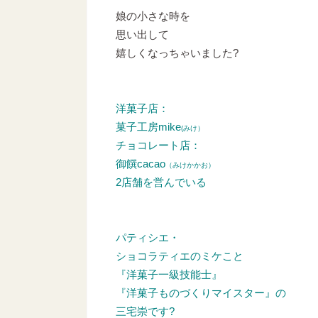
娘の小さな時を
思い出して
嬉しくなっちゃいました?
洋菓子店：
菓子工房mike
(みけ）
チョコレート店：
御饌cacao
（みけかかお）
2店舗を営んでいる
パティシエ・
ショコラティエのミケこと
『洋菓子一級技能士』
『洋菓子ものづくりマイスター』の
三宅崇です?