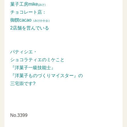
菓子工房mike
(みけ）
チョコレート店：
御饌cacao
（みけかかお）
2店舗を営んでいる
パティシエ・
ショコラティエのミケこと
『洋菓子一級技能士』
『洋菓子ものづくりマイスター』の
三宅崇です?
No.3399