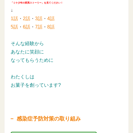
「ミケ少年の変異ストーリー」を見てください！
↓
1話
・
2話
・
3話
・
4話
5話
・
6話
・
7話
・
8話
そんな経験から
あなたに笑顔に
なってもらうために
わたくしは
お菓子を創っています?
感染症予防対策の取り組み