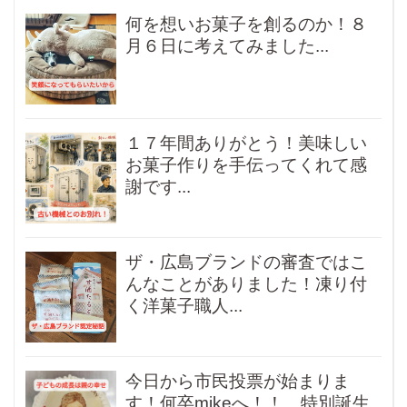
何を想いお菓子を創るのか！８
月６日に考えてみました...
１７年間ありがとう！美味しい
お菓子作りを手伝ってくれて感
謝です...
ザ・広島ブランドの審査ではこ
んなことがありました！凍り付
く洋菓子職人...
今日から市民投票が始まりま
す！何卒mikeへ！！ 特別誕生