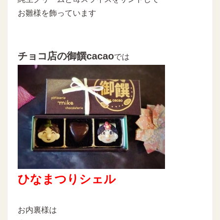
お雛様を飾っています
チョコ店の御饌cacao
では
ひなまつりシェル
お内裏様は