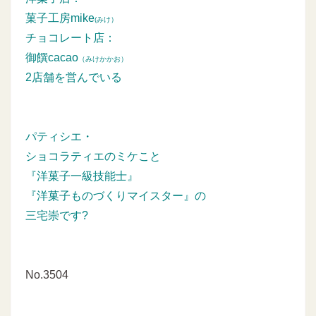
菓子工房mike
(みけ）
チョコレート店：
御饌cacao
（みけかかお）
2店舗を営んでいる
パティシエ・
ショコラティエのミケこと
『洋菓子一級技能士』
『洋菓子ものづくりマイスター』の
三宅崇です?
No.3504