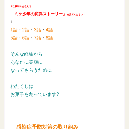
※ご興味のある人は
「ミケ少年の変異ストーリー」
を見てください！
↓
1話
・
2話
・
3話
・
4話
5話
・
6話
・
7話
・
8話
そんな経験から
あなたに笑顔に
なってもらうために
わたくしは
お菓子を創っています?
感染症予防対策の取り組み