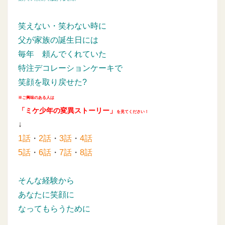
笑えない・笑わない時に
父が家族の誕生日には
毎年
頼んでくれていた
特注デコレーションケーキで
笑顔を取り戻せた?
※ご興味のある人は
「ミケ少年の変異ストーリー」
を見てください！
↓
1話
・
2話
・
3話
・
4話
5話
・
6話
・
7話
・
8話
そんな経験から
あなたに笑顔に
なってもらうために