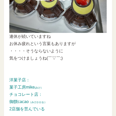
連休が続いていますね
お休み疲れという言葉もありますが
・・・・そうならないように
気をつけましょうね(￣▽￣;)
洋菓子店：
菓子工房mike
(みけ）
チョコレート店：
御饌cacao
（みけかかお）
2店舗を営んでいる