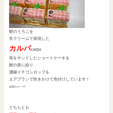
鯉のうろこを
生クリームで表現した
カルパ
carpa
苺をサンドしたショートケーキを
鯉の形に絞り
濃縮イチゴシロップを
エアブラシで吹きかけて色付けしています！
頑張れカープ?
どちらとも