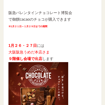
阪急バレンタインチョコレート博覧会
で御饌cacaoのチョコが購入できます
※1月２１日～１月２９日までの期間
1月２６・２７日
には
大阪阪急うめだ本店さま
９階催し会場で出店
します