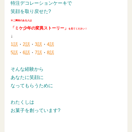
特注デコレーションケーキで
笑顔を取り戻せた?
※ご興味のある人は
「ミケ少年の変異ストーリー」
を見てください！
↓
1話
・
2話
・
3話
・
4話
5話
・
6話
・
7話
・
8話
そんな経験から
あなたに笑顔に
なってもらうために
わたくしは
お菓子を創っています?