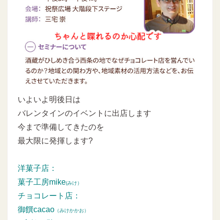
いよいよ明後日は
バレンタインのイベントに出店します
今まで準備してきたのを
最大限に発揮します?
洋菓子店：
菓子工房mike
(みけ）
チョコレート店：
御饌cacao
（みけかかお）