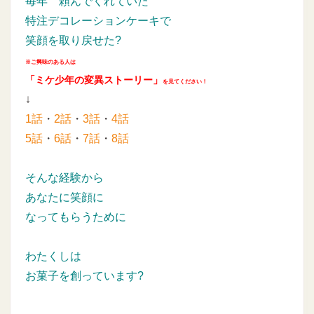
毎年
頼んでくれていた
特注デコレーションケーキで
笑顔を取り戻せた?
※ご興味のある人は
「ミケ少年の変異ストーリー」
を見てください！
↓
1話
・
2話
・
3話
・
4話
5話
・
6話
・
7話
・
8話
そんな経験から
あなたに笑顔に
なってもらうために
わたくしは
お菓子を創っています?