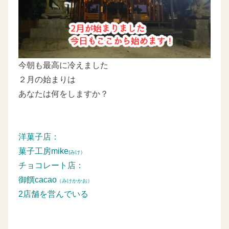
今朝も最高に冷えました
２月の始まりは
あなたは何をしますか？
洋菓子店：
菓子工房mike
(みけ）
チョコレート店：
御饌cacao
（みけかかお）
2店舗を営んでいる