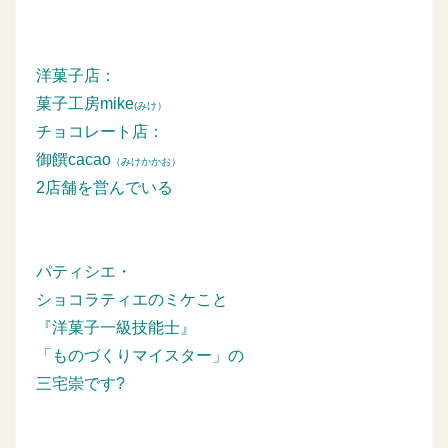
洋菓子店：
菓子工房mike
(みけ）
チョコレート店：
御饌cacao
（みけかかお）
2店舗を営んでいる
パティシエ・
ショコラティエのミケこと
『洋菓子一級技能士』
「ものづくりマイスター」の
三宅崇です?