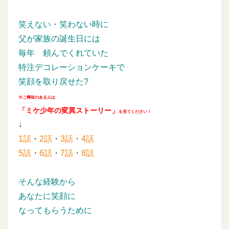
笑えない・笑わない時に
父が家族の誕生日には
毎年
頼んでくれていた
特注デコレーションケーキで
笑顔を取り戻せた?
※ご興味のある人は
「ミケ少年の変異ストーリー」
を見てください！
↓
1話
・
2話
・
3話
・
4話
5話
・
6話
・
7話
・
8話
そんな経験から
あなたに笑顔に
なってもらうために