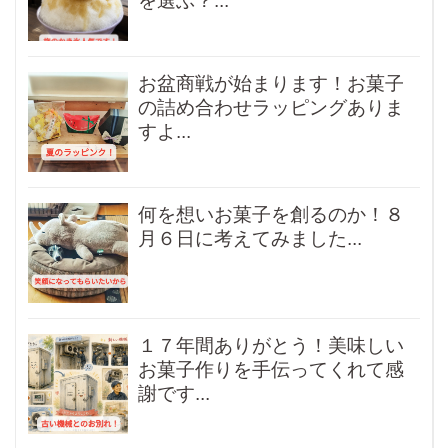
を選ぶ？...
お盆商戦が始まります！お菓子
の詰め合わせラッピングありま
すよ...
何を想いお菓子を創るのか！８
月６日に考えてみました...
１７年間ありがとう！美味しい
お菓子作りを手伝ってくれて感
謝です...