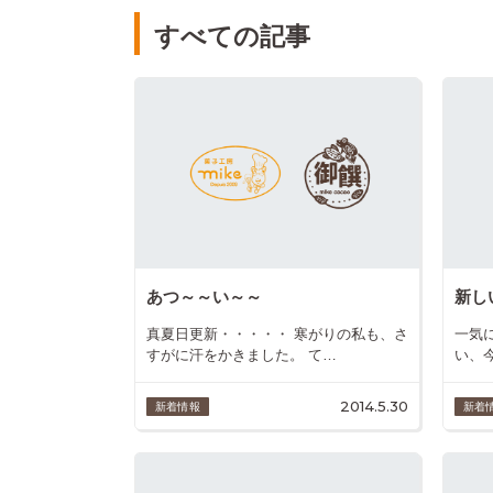
すべての記事
あつ～～い～～
新し
真夏日更新・・・・・ 寒がりの私も、さ
一気
すがに汗をかきました。 て…
い、
2014.5.30
新着情報
新着