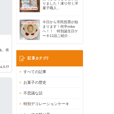
りました！凍り付く洋
菓子職人...
今日から市民投票が始
まります！何卒mike
へ！！ 特別誕生日ケ
ーキ12品ご紹介...
あ、県
記事カテゴリ
4.5.17
すべての記事
お菓子の歴史
不思議な話
特別デコレーションケーキ