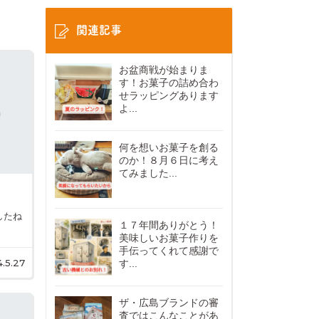
関連記事
お盆商戦が始まりま
す！お菓子の詰め合わ
せラッピングあります
よ...
何を想いお菓子を創る
のか！８月６日に考え
てみました...
したね
１７年間ありがとう！
美味しいお菓子作りを
手伝ってくれて感謝で
4.5.27
す...
ザ・広島ブランドの審
査ではこんなことがあ