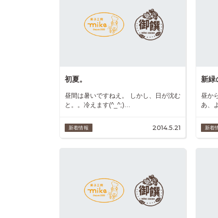
初夏。
新緑
昼間は暑いですねえ。 しかし、日が沈む
昼か
と。。冷えます(^_^;)…
あ、
2014.5.21
新着情報
新着