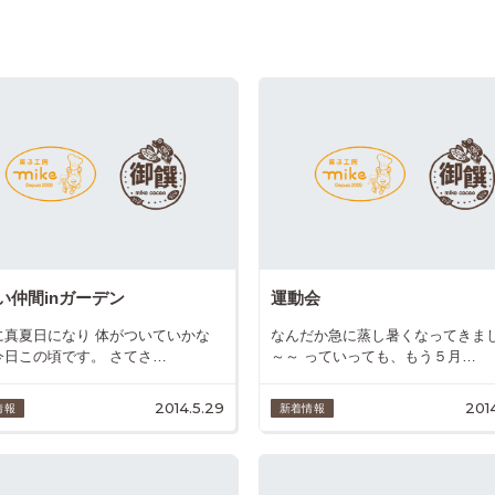
い仲間inガーデン
運動会
に真夏日になり 体がついていかな
なんだか急に蒸し暑くなってきま
今日この頃です。 さてさ…
～～ っていっても、もう５月…
2014.5.29
201
情報
新着情報