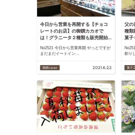
今日から営業を再開する【チョコ
父の
レートのお店】の御饌カカオで
種類
は！グラニータ２種類も販売開始...
菓子も
No2521 今日から営業再開 やっとですが
No2
まだまだイートイン…
創り
2021.6.22
御饌cacao
菓子工