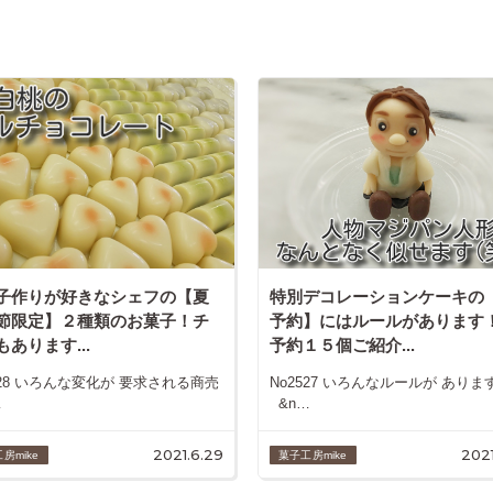
子作りが好きなシェフの【夏
特別デコレーションケーキの
節限定】２種類のお菓子！チ
予約】にはルールがあります
もあります...
予約１５個ご紹介...
528 いろんな変化が 要求される商売
No2527 いろんなルールが ありま
…
&n…
2021.6.29
2021
房mike
菓子工房mike