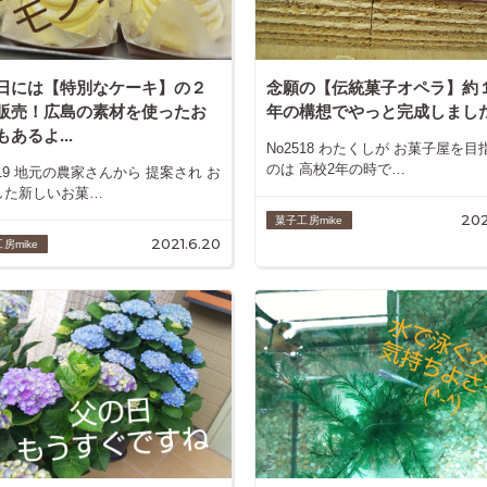
日には【特別なケーキ】の２
念願の【伝統菓子オペラ】約
販売！広島の素材を使ったお
年の構想でやっと完成しました.
あるよ...
No2518 わたくしが お菓子屋を目
のは 高校2年の時で…
519 地元の農家さんから 提案され お
した新しいお菓…
202
菓子工房mike
2021.6.20
房mike