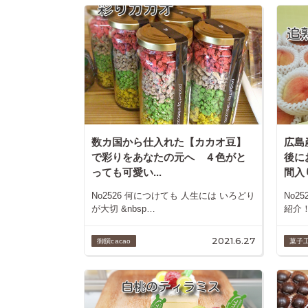
数カ国から仕入れた【カカオ豆】
広島
で彩りをあなたの元へ ４色がと
後に
っても可愛い...
間入り
No2526 何につけても 人生には いろどり
No2
が大切 &nbsp…
紹介！
2021.6.27
御饌cacao
菓子工