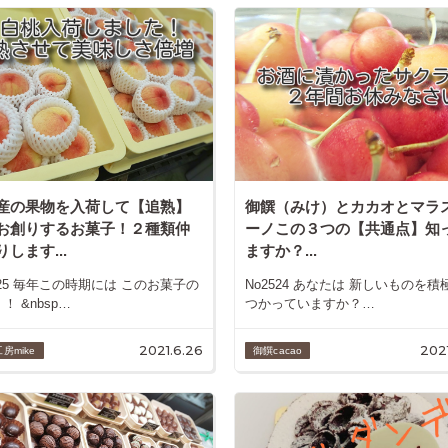
産の果物を入荷して【追熟】
御饌（みけ）とカカオとマラ
お創りするお菓子！２種類仲
ーノこの３つの【共通点】知
します...
ますか？...
525 毎年この時期には このお菓子の
No2524 あなたは 新しいものを積
！ &nbsp…
つかっていますか？…
2021.6.26
2021
房mike
御饌cacao