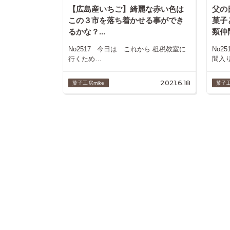
【広島産いちご】綺麗な赤い色は
父の
この３市を落ち着かせる事ができ
菓子
るかな？...
類仲間
No2517 今日は これから 租税教室に
No2
行くため…
間入
2021.6.18
菓子工房mike
菓子工