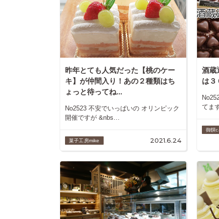
昨年とても人気だった【桃のケー
酒蔵
キ】が仲間入り！あの２種類はち
は３
ょっと待ってね...
No2
てます
No2523 不安でいっぱいの オリンピック
開催ですが &nbs…
御饌c
2021.6.24
菓子工房mike