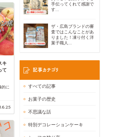
手伝ってくれて感謝で
す...
ザ・広島ブランドの審
査ではこんなことがあ
りました！凍り付く洋
菓子職人...
スキ
記事カテゴリ
って
すべての記事
極的に
お菓子の歴史
.6.25
不思議な話
特別デコレーションケーキ