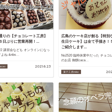
通りの【チョコレート工房】
広島のケーキ店が創る【特別
６日ぶりに営業再開！...
生日ケーキ】は全て手描き！
ご紹介します...
522 講習会なども オンラインになっ
よね &nbs…
No2520 臨時休業中だった チョコ
のお店 御饌caca…
2021.6.23
acao
202
菓子工房mike