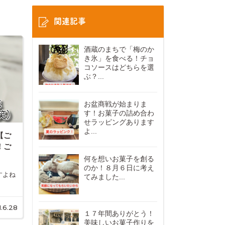
関連記事
酒蔵のまちで「梅のか
き氷」を食べる！チョ
コソースはどちらを選
ぶ？...
お盆商戦が始まりま
す！お菓子の詰め合わ
せラッピングあります
よ...
【ご
！ご
何を想いお菓子を創る
のか！８月６日に考え
すよね
てみました...
.6.28
１７年間ありがとう！
美味しいお菓子作りを