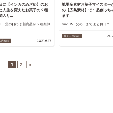
日に【インカのめざめ】のお
地場産素材お菓子マイスター
と人生を変えたお菓子の２種
の【広島素材】で１品創っち
入り...
ます...
516 父の日には 新商品が ２種類仲
No2515 父の日まで あと何日？ 
り…
202
菓子工房mike
2021.6.17
房mike
1
2
»