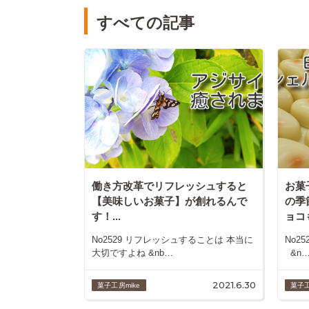
すべての記事
働き方改革でリフレッシュすると
お菓
【美味しいお菓子】が創れるんで
の季
す！...
ョコ
No2529 リフレッシュすることは 本当に
No2
大切ですよね &nb…
&n
2021.6.30
菓子工房mike
菓子工