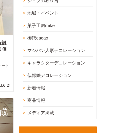
シェフの独り言
地域・イベント
菓子工房mike
御饌cacao
な誕
５個
マジパン人形デコレーション
キャラクターデコレーション
レート
似顔絵デコレーション
1.6.21
新着情報
商品情報
メディア掲載