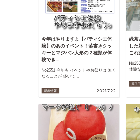
今年はやりますよ【パティシエ体
緑茶
験】のあのイベント！落書きクッ
した
キーとマジパン人形の２種類が体
これ
験でき...
No2
体験な
No2551 今年も イベントやお祭りは 無く
なることが 多いで…
菓子工
2021.7.22
新着情報