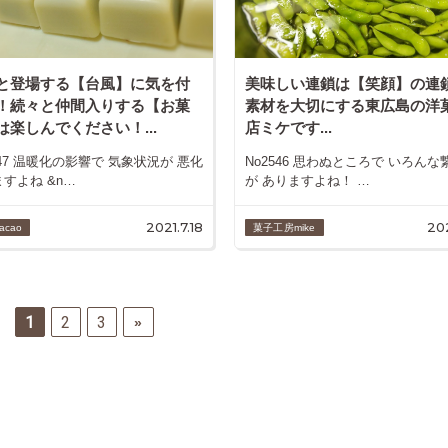
と登場する【台風】に気を付
美味しい連鎖は【笑顔】の連
！続々と仲間入りする【お菓
素材を大切にする東広島の洋
は楽しんでください！...
店ミケです...
547 温暖化の影響で 気象状況が 悪化
No2546 思わぬところで いろんな
すよね &n…
が ありますよね！ …
2021.7.18
202
acao
菓子工房mike
1
2
3
»