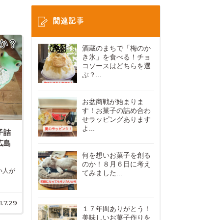
関連記事
酒蔵のまちで「梅のか
き氷」を食べる！チョ
コソースはどちらを選
ぶ？...
お盆商戦が始まりま
す！お菓子の詰め合わ
せラッピングあります
よ...
子詰
広島
何を想いお菓子を創る
のか！８月６日に考え
い人が
てみました...
1.7.29
１７年間ありがとう！
美味しいお菓子作りを