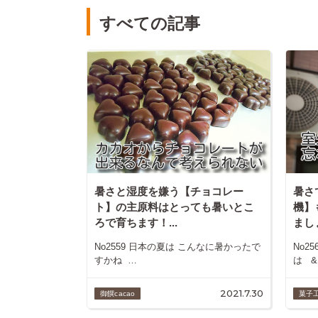
すべての記事
暑さと湿度を嫌う【チョコレー
暑さ
ト】の主原料はとっても暑いとこ
機】
ろで育ちます！...
ましょ
No2559 日本の夏は こんなに暑かったで
No2
すかね …
は 
2021.7.30
御饌cacao
菓子工