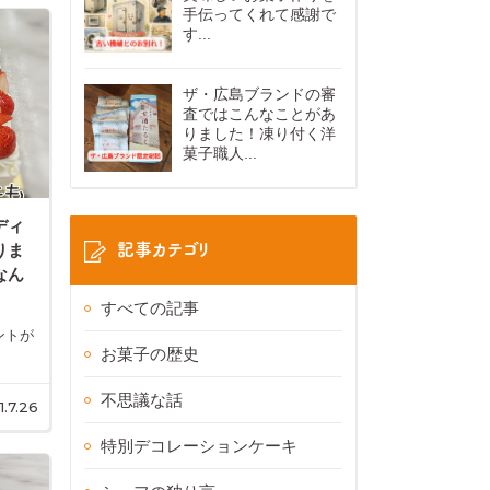
手伝ってくれて感謝で
す...
ザ・広島ブランドの審
査ではこんなことがあ
りました！凍り付く洋
菓子職人...
ディ
記事カテゴリ
りま
なん
すべての記事
ントが
お菓子の歴史
不思議な話
1.7.26
特別デコレーションケーキ