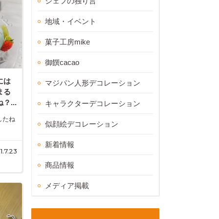
シェフの独り言
地域・イベント
菓子工房mike
御饌cacao
には
マジパン人形デコレーション
まる
...
キャラクターデコレーション
したね
似顔絵デコレーション
新着情報
1.7.23
商品情報
メディア掲載