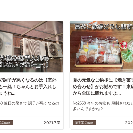
で調子が悪くなるのは【室外
夏の元気なご挨拶に【焼き菓
も一緒！ちゃんとお手入れし
め合わせ】がお勧めです！東
うね...
から全国に贈れますよ...
560 連日の暑さで 調子が悪くなるの
No2558 今年のお盆も 規制されな
&…
多いんですかね？ …
2021.7.31
202
房mike
菓子工房mike