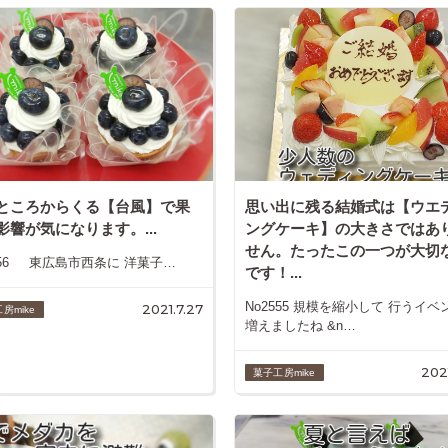
ところからくる【台風】で果
思い出に残る結婚式は【ウエ
影響が気になります。...
ングケーキ】の大きさではあ
せん。たったこの一つが大切
556 東広島市西条に 洋菓子…
です！...
No2555 規模を縮小して 行うイベ
2021.7.27
房mike
増えましたね &n…
202
菓子工房mike