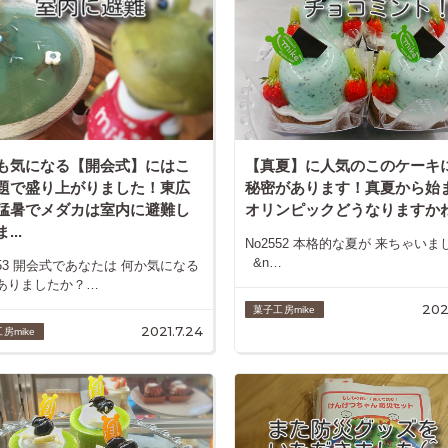
も気になる【開会式】にはこ
【真夏】に人気のこのケーキ
題で盛り上がりました！東広
秘密があります！真夏から始
猛暑でメダカは室内に避難し
オリンピックどうなりますかね？
...
No2552 本格的な夏が 来ちゃいま
&n…
553 開会式であなたは 何か気になる
 ありましたか？…
202
菓子工房mike
2021.7.24
房mike