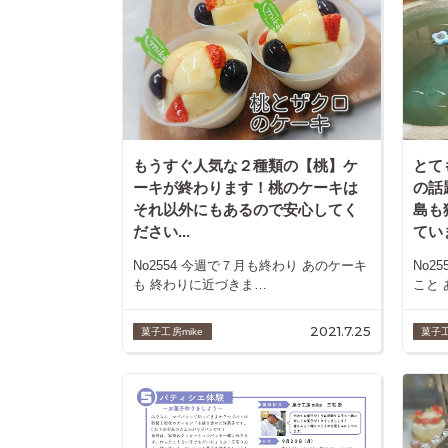
もうすぐ人気な２種類の【桃】ケ
とて
ーキが終わります！桃のケーキは
の話
それ以外にもあるので安心してく
島も
ださい...
ていま
No2554 今週で７月も終わり あのケーキ
No2
も 終わりに近づきま…
こと
2021.7.25
菓子工房mike
菓子工