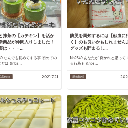
と抹茶の【カテキン】を活か
防災を周知するには【献血に
新商品が仲間入りしました！
く】のも良いかもしれません
実は・・・...
グッズも貯まるし...
550 なんでも初めてする事 初めての
No2549 あなたが 良かれと思って
どは &nbs…
る行為も &nbs…
2021.7.21
202
房mike
新着情報