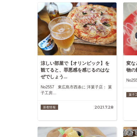
涼しい部屋で【オリンピック】を
変な
観てると、罪悪感を感じるのはな
物の
ぜでしょう...
No2
No2557 東広島市西条に 洋菓子店： 菓
子工房…
菓子工
2021.7.28
新着情報