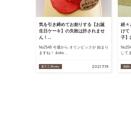
気を引き締めてお創りする【お誕
続々
生日ケーキ】の失敗は許されませ
けて
ん！...
子】
No2548 今週から オリンピックが 始まり
No2
ますね！ &nbs…
してま
2021.7.19
菓子工房mike
御饌c