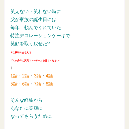
笑えない・笑わない時に
父が家族の誕生日には
毎年
頼んでくれていた
特注デコレーションケーキで
笑顔を取り戻せた?
※ご興味のある人は
「ミケ少年の変異ストーリー」を見てください！
↓
1話
・
2話
・
3話
・
4話
5話
・
6話
・
7話
・
8話
そんな経験から
あなたに笑顔に
なってもらうために