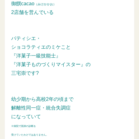
御饌cacao
（みけかかお）
2店舗を営んでいる
パティシエ・
ショコラティエのミケこと
『洋菓子一級技能士』
『洋菓子ものづくりマイスター』の
三宅崇です?
幼少期から高校2年の頃まで
解離性同一症・統合失調症
になっていて
※病院で医師の診断を
受けていたわけではありません。