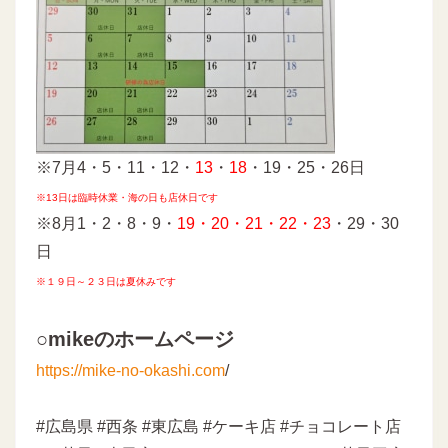
※7月4・5・11・12・
13
・
18
・19・25・26日
※13日は臨時休業・海の日も店休日です
※8月1・2・8・9・
19・20・21・22・23
・29・30
日
※１９日～２３日は夏休みです
○mikeのホームページ
https://mike-no-okashi.com
/
#広島県 #西条 #東広島 #ケーキ店 #チョコレート店