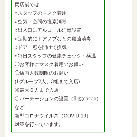
両店舗では
○スタッフのマスク着用
○空気・空間の塩素消毒
○出入口にアルコール消毒設置
○定期的にドアノブなどの殺菌消毒
○ドア・窓を開けて換気
○毎日スタッフの健康チェック・検温
◯お客様にマスク着用のお願い
◯店内人数制限のお願い
(1グループ2人、3組まで入店)
※最大６人まで入店
〇パーテーションの設置（御饌cacao）
など
新型コロナウイルス（COVID-19）
対策を行っています。