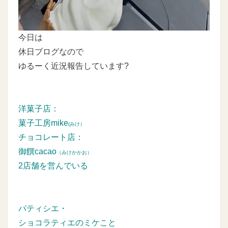
今日は
休日ブログなので
ゆるーく近況報告しています?
洋菓子店：
菓子工房mike
(みけ）
チョコレート店：
御饌cacao
（みけかかお）
2店舗を営んでいる
パティシエ・
ショコラティエのミケこと