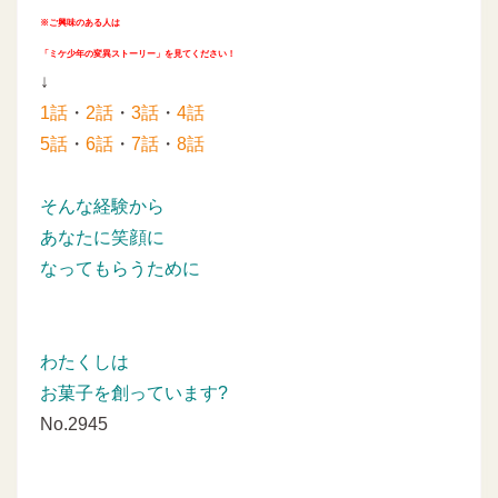
※ご興味のある人は
「ミケ少年の変異ストーリー」を見てください！
↓
1話
・
2話
・
3話
・
4話
5話
・
6話
・
7話
・
8話
そんな経験から
あなたに笑顔に
なってもらうために
わたくしは
お菓子を創っています?
No.2945