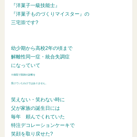
『洋菓子一級技能士』
『洋菓子ものづくりマイスター』の
三宅崇です?
幼少期から高校2年の頃まで
解離性同一症・統合失調症
になっていて
※病院で医師の診断を
受けていたわけではありません。
笑えない・笑わない時に
父が家族の誕生日には
毎年
頼んでくれていた
特注デコレーションケーキで
笑顔を取り戻せた?