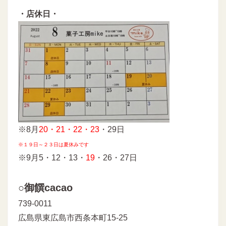
・店休日・
※8月
20・21・22・23
・29日
※１９日～２３日は夏休みです
※9月5・12・13・
19
・26・27日
○御饌cacao
739-0011
広島県東広島市西条本町15-25