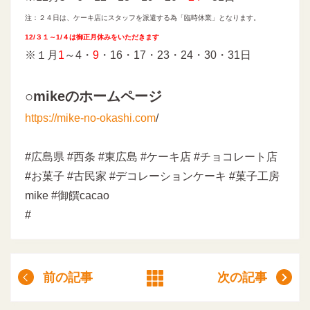
注：２４日は、ケーキ店にスタッフを派遣する為「臨時休業」となります。
12/３１～1/４は御正月休みをいただきます
※１月
1
～4・
9
・16・17・23・24・30・31日
○mikeのホームページ
https://mike-no-okashi.com
/
#広島県 #西条 #東広島 #ケーキ店 #チョコレート店
#お菓子 #古民家 #デコレーションケーキ #菓子工房
mike #御饌cacao
#
前の記事
次の記事