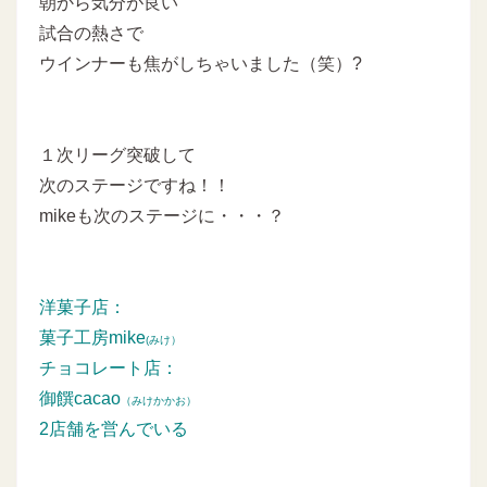
朝から気分が良い
試合の熱さで
ウインナーも焦がしちゃいました（笑）?
１次リーグ突破して
次のステージですね！！
mikeも次のステージに・・・？
洋菓子店：
菓子工房mike
(みけ）
チョコレート店：
御饌cacao
（みけかかお）
2店舗を営んでいる