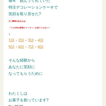
毎年
頼んでくれていた
特注デコレーションケーキで
笑顔を取り戻せた?
※ご興味のある人は
「ミケ少年の変異ストーリー」を見てください！
↓
1話
・
2話
・
3話
・
4話
5話
・
6話
・
7話
・
8話
そんな経験から
あなたに笑顔に
なってもらうために
わたくしは
お菓子を創っています?