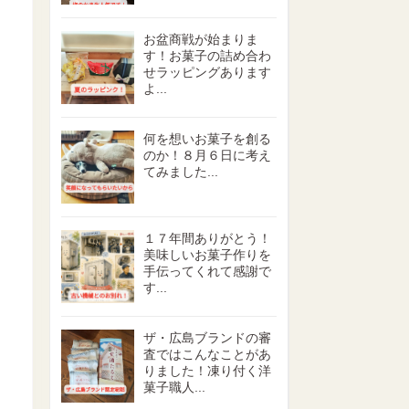
お盆商戦が始まりま
す！お菓子の詰め合わ
せラッピングあります
よ...
何を想いお菓子を創る
のか！８月６日に考え
てみました...
１７年間ありがとう！
美味しいお菓子作りを
手伝ってくれて感謝で
す...
ザ・広島ブランドの審
査ではこんなことがあ
りました！凍り付く洋
菓子職人...