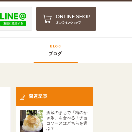
ONLINE SHOP
オンラインショップ
BLOG
ブログ
関連記事
酒蔵のまちで「梅のか
き氷」を食べる！チョ
コソースはどちらを選
ぶ？...