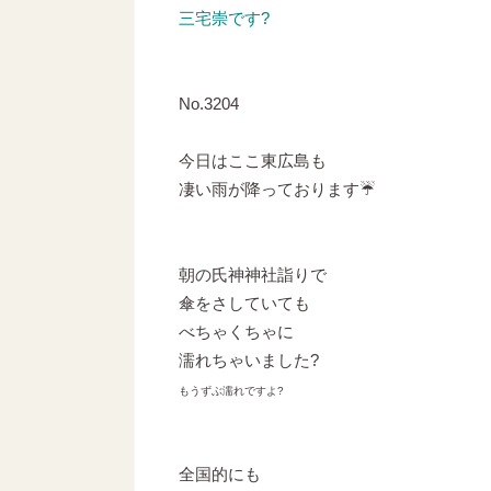
三宅崇です?
No.3204
今日はここ東広島も
凄い雨が降っております☔
朝の氏神神社詣りで
傘をさしていても
べちゃくちゃに
濡れちゃいました?
もうずぶ濡れですよ?
全国的にも