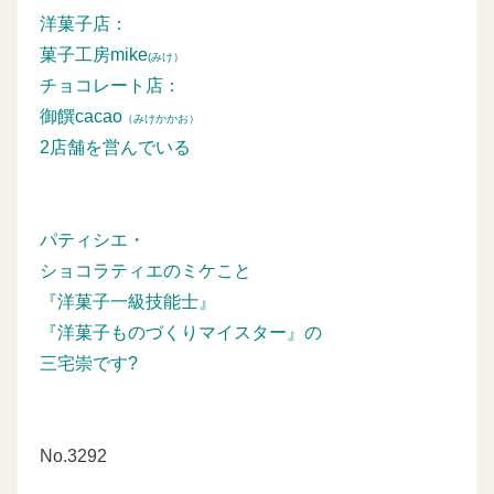
洋菓子店：
菓子工房mike
(みけ）
チョコレート店：
御饌cacao
（みけかかお）
2店舗を営んでいる
パティシエ・
ショコラティエのミケこと
『洋菓子一級技能士』
『洋菓子ものづくりマイスター』の
三宅崇です?
No.3292