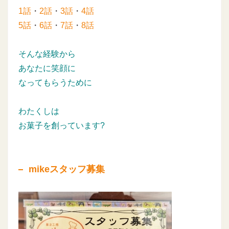
1話
・
2話
・
3話
・
4話
5話
・
6話
・
7話
・
8話
そんな経験から
あなたに笑顔に
なってもらうために
わたくしは
お菓子を創っています?
mikeスタッフ募集