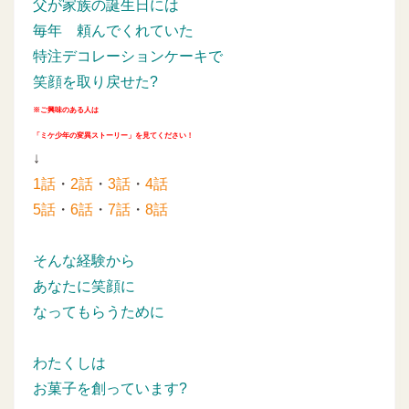
父が家族の誕生日には
毎年
頼んでくれていた
特注デコレーションケーキで
笑顔を取り戻せた?
※ご興味のある人は
「ミケ少年の変異ストーリー」を見てください！
↓
1話
・
2話
・
3話
・
4話
5話
・
6話
・
7話
・
8話
そんな経験から
あなたに笑顔に
なってもらうために
わたくしは
お菓子を創っています?