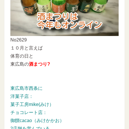
No2629
１０月と言えば
体育の日と
東広島の
酒まつり?
東広島市西条に
洋菓子店：
菓子工房mike(みけ）
チョコレート店：
御饌cacao（みけかかお）
2店舗を営んでいる