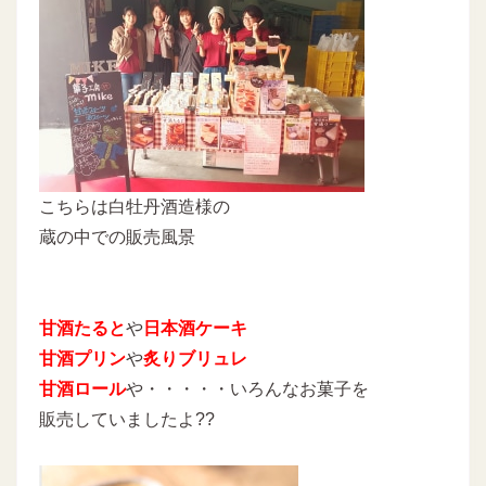
こちらは白牡丹酒造様の
蔵の中での販売風景
甘酒たると
や
日本酒ケーキ
甘酒プリン
や
炙りブリュレ
甘酒ロール
や・・・・・いろんなお菓子を
販売していましたよ??