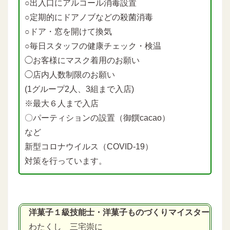
○出入口にアルコール消毒設置
○定期的にドアノブなどの殺菌消毒
○ドア・窓を開けて換気
○毎日スタッフの健康チェック・検温
◯お客様にマスク着用のお願い
◯店内人数制限のお願い
(1グループ2人、3組まで入店)
※最大６人まで入店
〇パーティションの設置（御饌cacao）
など
新型コロナウイルス（COVID-19）
対策を行っています。
洋菓子１級技能士・洋菓子ものづくりマイスター
わたくし 三宅崇に