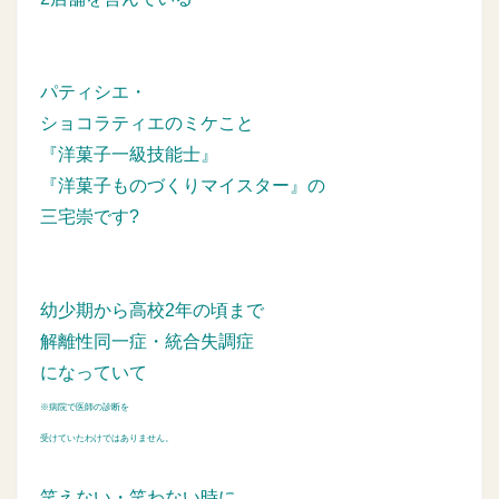
パティシエ・
ショコラティエのミケこと
『洋菓子一級技能士』
『洋菓子ものづくりマイスター』の
三宅崇です?
幼少期から高校2年の頃まで
解離性同一症・統合失調症
になっていて
※病院で医師の診断を
受けていたわけではありません。
笑えない・笑わない時に