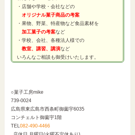
・店舗や学校・会社などの
オリジナル菓子商品の考案
・果物、野菜、特産物など食品素材を
加工菓子の考案
など
・学校、会社、各種法人様での
教室、講習、講演
など
いろんなご相談も御受けいたします。
○菓子工房mike
739-0024
広島県東広島市西条町御薗宇6035
コンチェルト御薗宇1階
TEL
082-490-4466
店休日 月曜日(火曜不定休あり)