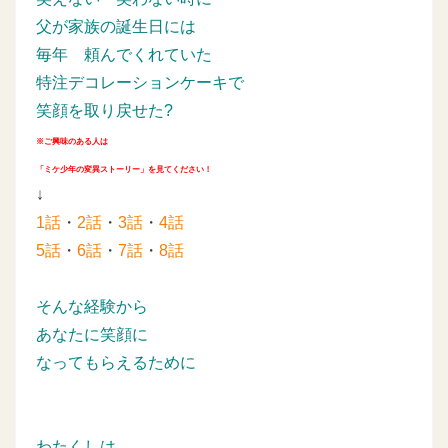
父が家族の誕生日には
毎年
頼んでくれていた
特注デコレーションケーキで
笑顔を取り戻せた?
※ご興味のある人は
「ミケ少年の変異ストーリー」を見てください！
↓
1話
・
2話
・
3話
・
4話
5話
・
6話
・
7話
・
8話
そんな経験から
あなたに笑顔に
なってもらえるために
わたくしは