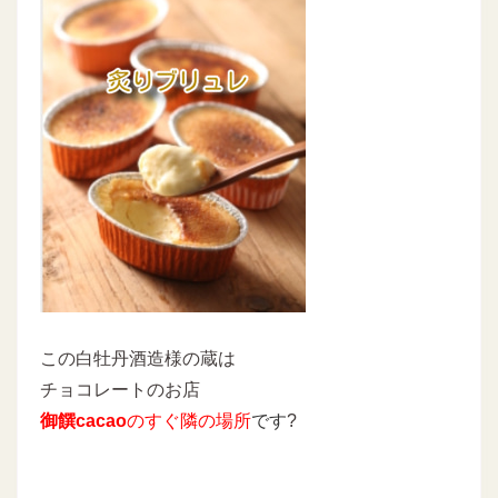
この白牡丹酒造様の蔵は
チョコレートのお店
御饌cacao
のすぐ隣の場所
です
?