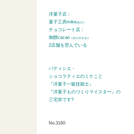
洋菓子店：
菓子工房mike
(みけ）
チョコレート店：
御饌cacao
（みけかかお）
2店舗を営んでいる
パティシエ・
ショコラティエのミケこと
『洋菓子一級技能士』
『洋菓子ものづくりマイスター』の
三宅崇です?
No.3160