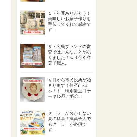
１７年間ありがとう！
美味しいお菓子作りを
手伝ってくれて感謝で
す...
ザ・広島ブランドの審
査ではこんなことがあ
りました！凍り付く洋
菓子職人...
今日から市民投票が始
まります！何卒mike
へ！！ 特別誕生日ケ
ーキ12品ご紹介...
クーラーが欠かせない
夏の猛暑！洋菓子店で
もクーラーが必須で
す...