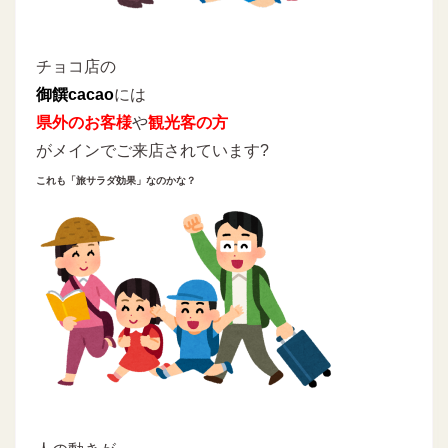
チョコ店の
御饌cacao
には
県外のお客様
や
観光客の方
がメインでご来店されています?
これも「旅サラダ効果」なのかな？