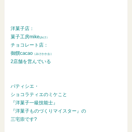
洋菓子店：
菓子工房mike
(みけ）
チョコレート店：
御饌cacao
（みけかかお）
2店舗を営んでいる
パティシエ・
ショコラティエのミケこと
『洋菓子一級技能士』
『洋菓子ものづくりマイスター』の
三宅崇です?