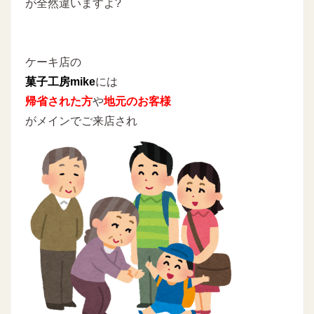
が全然違いますよ?
ケーキ店の
菓子工房mike
には
帰省された方
や
地元のお客様
がメインでご来店され