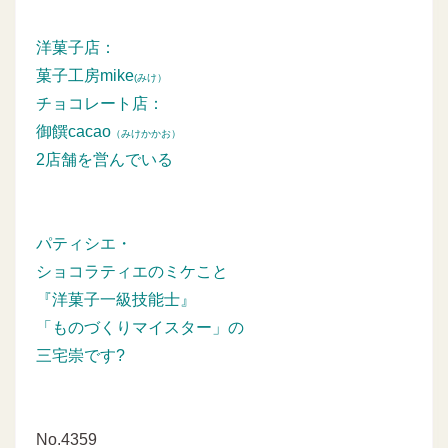
洋菓子店：
菓子工房mike
(みけ）
チョコレート店：
御饌cacao
（みけかかお）
2店舗を営んでいる
パティシエ・
ショコラティエのミケこと
『洋菓子一級技能士』
「ものづくりマイスター」の
三宅崇です?
No.4359