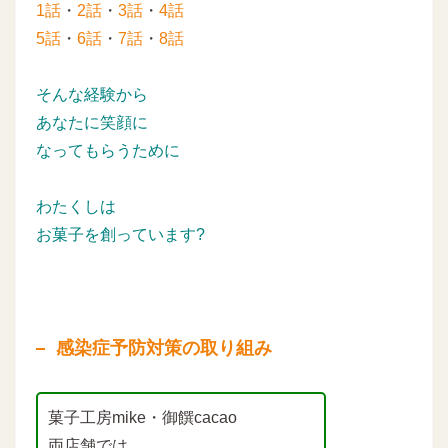
1話
・
2話
・
3話
・
4話
5話
・
6話
・
7話
・
8話
そんな経験から
あなたに笑顔に
なってもらうために
わたくしは
お菓子を創っています?
感染症予防対策の取り組み
菓子工房mike・御饌cacao
両店舗では