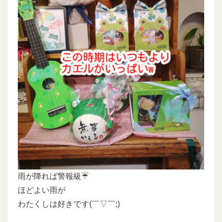
雨が降れば警報級☔
ほどよい雨が
わたくしは好きです(￣▽￣;)