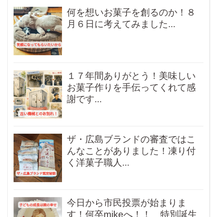
何を想いお菓子を創るのか！８
月６日に考えてみました...
１７年間ありがとう！美味しい
お菓子作りを手伝ってくれて感
謝です...
ザ・広島ブランドの審査ではこ
んなことがありました！凍り付
く洋菓子職人...
今日から市民投票が始まりま
す！何卒mikeへ！！ 特別誕生