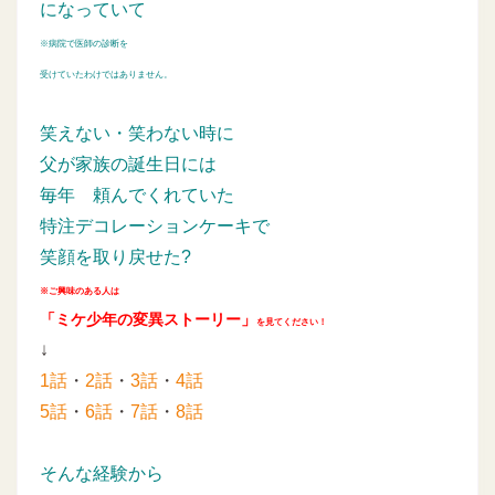
になっていて
※病院で医師の診断を
受けていたわけではありません。
笑えない・笑わない時に
父が家族の誕生日には
毎年
頼んでくれていた
特注デコレーションケーキで
笑顔を取り戻せた?
※ご興味のある人は
「ミケ少年の変異ストーリー」
を見てください！
↓
1話
・
2話
・
3話
・
4話
5話
・
6話
・
7話
・
8話
そんな経験から