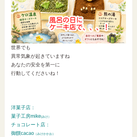
世界でも
異常気象が起きていますね
あなたの安全を第一に
行動してくださいね！
洋菓子店：
菓子工房mike
(みけ）
チョコレート店：
御饌cacao
（みけかかお）