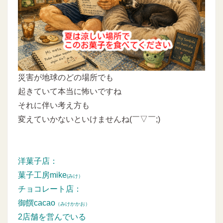
災害が地球のどの場所でも
起きていて本当に怖いですね
それに伴い考え方も
変えていかないといけませんね(￣▽￣;)
洋菓子店：
菓子工房mike
(みけ）
チョコレート店：
御饌cacao
（みけかかお）
2店舗を営んでいる