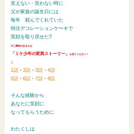
笑えない・笑わない時に
父が家族の誕生日には
毎年
頼んでくれていた
特注デコレーションケーキで
笑顔を取り戻せた?
※ご興味のある人は
「ミケ少年の変異ストーリー」
を見てください！
↓
1話
・
2話
・
3話
・
4話
5話
・
6話
・
7話
・
8話
そんな経験から
あなたに笑顔に
なってもらうために
わたくしは